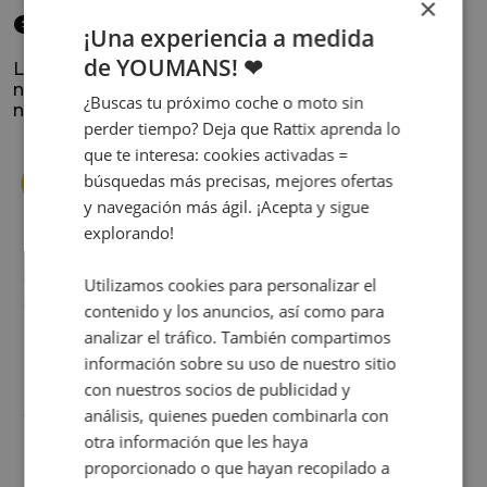
×
elegido
¡Una experiencia a medida
de YOUMANS! ❤
La satisfacción y la experiencia de los clientes es
nuestra prioridad. Lee lo que opinan y conoce
¿Buscas tu próximo coche o moto sin
nuestra historia.
perder tiempo? Deja que Rattix aprenda lo
que te interesa: cookies activadas =
búsquedas más precisas, mejores ofertas
y navegación más ágil. ¡Acepta y sigue
explorando!
s
Cuando decidí vender mi coche busqué
Utilizamos cookies para personalizar el
s
diferentes empresas donde hacerlo y la que
contenido y los anuncios, así como para
me dio más confianza fue Rattix, por las
analizar el tráfico. También compartimos
buenas (y tantas) reseñas que tienen.
información sobre su uso de nuestro sitio
Realmente la experiencia ha sido muy
con nuestros socios de publicidad y
buena, Carolina ha sido siempre muy atenta
Judit Sorribes
análisis, quienes pueden combinarla con
y profesional. Finalmente mi hermana se
otra información que les haya
queda el coche, pero no puedo más que
proporcionado o que hayan recopilado a
recomendar el buen trato desde el primer