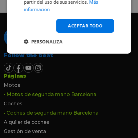
partir del uso de sus servicios.
Más
hasta el último momento.
información
ACEPTAR TODO
PERSONALIZA
Follow the beat
Páginas
Motos
• Motos de segunda mano Barcelona
Coches
• Coches de segunda mano Barcelona
Alquiler de coches
Gestión de venta