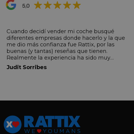
s
Cuando decidí vender mi coche busqué
s
diferentes empresas donde hacerlo y la que
me dio más confianza fue Rattix, por las
buenas (y tantas) reseñas que tienen.
Realmente la experiencia ha sido muy
buena, Carolina ha sido siempre muy atenta
Judit Sorribes
y profesional. Finalmente mi hermana se
queda el coche, pero no puedo más que
recomendar el buen trato desde el primer
hasta el último momento.