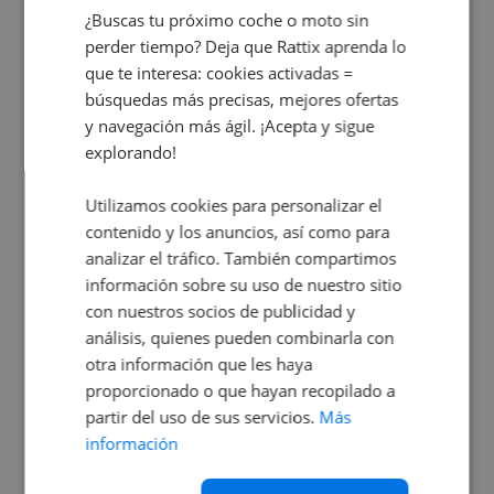
¿Buscas tu próximo coche o moto sin
perder tiempo? Deja que Rattix aprenda lo
que te interesa: cookies activadas =
PIAGGIO Liberty 125
búsquedas más precisas, mejores ofertas
S 3v ie abs my25
y navegación más ágil. ¡Acepta y sigue
explorando!
2.800
€
Utilizamos cookies para personalizar el
contenido y los anuncios, así como para
analizar el tráfico. También compartimos
información sobre su uso de nuestro sitio
con nuestros socios de publicidad y
análisis, quienes pueden combinarla con
otra información que les haya
proporcionado o que hayan recopilado a
partir del uso de sus servicios.
Más
información