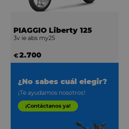
PIAGGIO Liberty 125
3v ie abs my25
2.700
€
¿No sabes cuál elegir?
¡Te ayudamos nosotros!
¡Contáctanos ya!