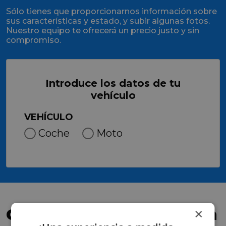
Sólo tienes que proporcionarnos información sobre
sus características y estado, y subir algunas fotos.
Nuestro equipo te ofrecerá un precio justo y sin
compromiso.
Introduce los datos de tu
vehículo
VEHÍCULO
Coche
Moto
Confía en los que nos han
×