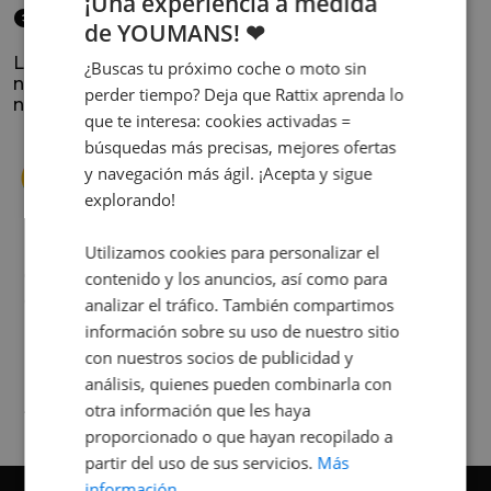
¡Una experiencia a medida
elegido
de YOUMANS! ❤
La satisfacción y la experiencia de los clientes es
¿Buscas tu próximo coche o moto sin
nuestra prioridad. Lee lo que opinan y conoce
perder tiempo? Deja que Rattix aprenda lo
nuestra historia.
que te interesa: cookies activadas =
búsquedas más precisas, mejores ofertas
y navegación más ágil. ¡Acepta y sigue
explorando!
Utilizamos cookies para personalizar el
s
Cuando decidí vender mi coche busqué
contenido y los anuncios, así como para
s
diferentes empresas donde hacerlo y la que
analizar el tráfico. También compartimos
me dio más confianza fue Rattix, por las
información sobre su uso de nuestro sitio
buenas (y tantas) reseñas que tienen.
con nuestros socios de publicidad y
Realmente la experiencia ha sido muy
análisis, quienes pueden combinarla con
buena, Carolina ha sido siempre muy atenta
Judit Sorribes
otra información que les haya
y profesional. Finalmente mi hermana se
proporcionado o que hayan recopilado a
queda el coche, pero no puedo más que
partir del uso de sus servicios.
Más
recomendar el buen trato desde el primer
información