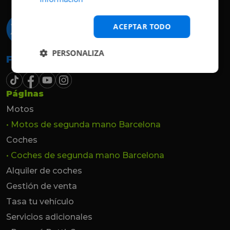
hasta el último momento.
ACEPTAR TODO
PERSONALIZA
Follow the beat
Páginas
Motos
• Motos de segunda mano Barcelona
Coches
• Coches de segunda mano Barcelona
Alquiler de coches
Gestión de venta
Tasa tu vehículo
Servicios adicionales