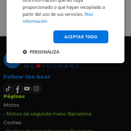
buena, Carolina ha sido siempre muy atenta
Judit Sorribes
proporcionado o que hayan recopilado a
y profesional. Finalmente mi hermana se
queda el coche, pero no puedo más que
partir del uso de sus servicios.
Más
recomendar el buen trato desde el primer
información
hasta el último momento.
ACEPTAR TODO
PERSONALIZA
Follow the beat
Páginas
Motos
• Motos de segunda mano Barcelona
Coches