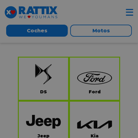
Coches
Motos
DS
Ford
Jeep
Kia