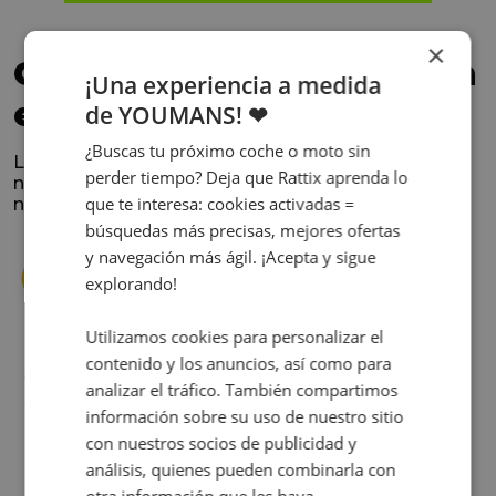
×
Confía en los que nos han
¡Una experiencia a medida
elegido
de YOUMANS! ❤
¿Buscas tu próximo coche o moto sin
La satisfacción y la experiencia de los clientes es
perder tiempo? Deja que Rattix aprenda lo
nuestra prioridad. Lee lo que opinan y conoce
que te interesa: cookies activadas =
nuestra historia.
búsquedas más precisas, mejores ofertas
y navegación más ágil. ¡Acepta y sigue
explorando!
Utilizamos cookies para personalizar el
contenido y los anuncios, así como para
s
Cuando decidí vender mi coche busqué
analizar el tráfico. También compartimos
s
diferentes empresas donde hacerlo y la que
información sobre su uso de nuestro sitio
me dio más confianza fue Rattix, por las
con nuestros socios de publicidad y
buenas (y tantas) reseñas que tienen.
análisis, quienes pueden combinarla con
Realmente la experiencia ha sido muy
otra información que les haya