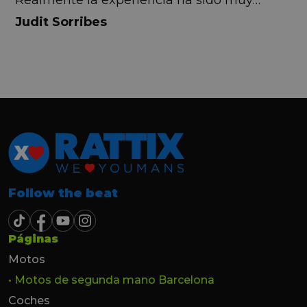
Realmente la experiencia ha sido muy
buena, Carolina ha sido siempre muy atenta
Judit Sorribes
y profesional. Finalmente mi hermana se
queda el coche, pero no puedo más que
recomendar el buen trato desde el primer
hasta el último momento.
Follow the beat
Páginas
Motos
• Motos de segunda mano Barcelona
Coches