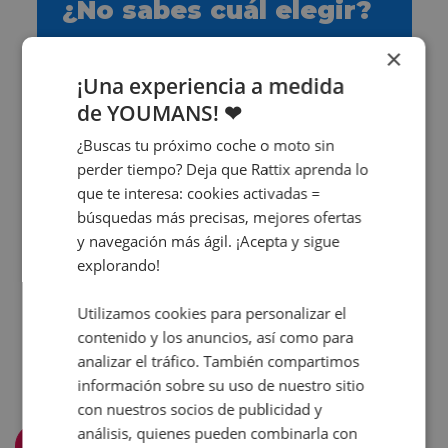
¿No sabes cuál elegir?
¡Te ayudamos nosotros!
×
¡Una experiencia a medida
¡Contáctanos ya!
de YOUMANS! ❤
¿Buscas tu próximo coche o moto sin
perder tiempo? Deja que Rattix aprenda lo
que te interesa: cookies activadas =
búsquedas más precisas, mejores ofertas
y navegación más ágil. ¡Acepta y sigue
explorando!
Utilizamos cookies para personalizar el
contenido y los anuncios, así como para
analizar el tráfico. También compartimos
información sobre su uso de nuestro sitio
con nuestros socios de publicidad y
análisis, quienes pueden combinarla con
Filtra y ordena