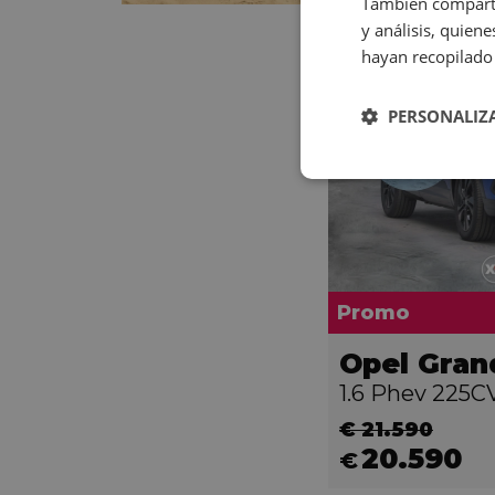
También comparti
y análisis, quie
hayan recopilado 
PERSONALIZ
Promo
Opel Gran
1.6 Phev 225C
€ 21.590
20.590
€