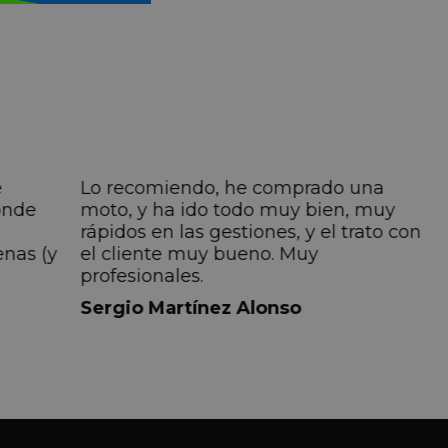
e
Lo recomiendo, he comprado una
onde
moto, y ha ido todo muy bien, muy
rápidos en las gestiones, y el trato con
enas (y
el cliente muy bueno. Muy
profesionales.
do
Sergio Martínez Alonso
iempre
lmente
 pero
 el
a el