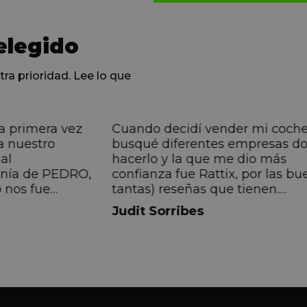
elegido
tra prioridad. Lee lo que
a primera vez
Cuando decidí vender mi coch
a nuestro
busqué diferentes empresas d
al
hacerlo y la que me dio más
anía de PEDRO,
confianza fue Rattix, por las bu
 nos fue
tantas) reseñas que tienen.
muy directa, de
Realmente la experiencia ha si
Judit Sorribes
eníamos que
muy buena, Carolina ha sido s
ontentos con el
muy atenta y profesional. Fina
 el equipo, en
mi hermana se queda el coche,
Pedro. Gracias
no puedo más que recomendar
buen trato desde el primer hast
último momento.