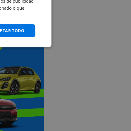
os de publicidad
ionado o que
 elegir?
PTAR TODO
ros!