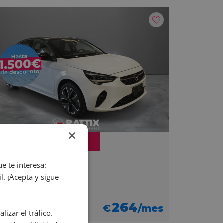
×
omo
pel Corsa-e
e te interesa:
. ¡Acepta y sigue
kW Elegance
13.290
12.290
264
€
/mes
izar el tráfico.