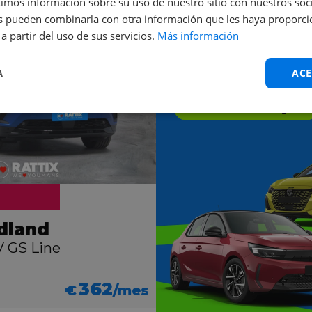
mos información sobre su uso de nuestro sitio con nuestros soci
nes pueden combinarla con otra información que les haya proporc
a partir del uso de sus servicios.
Más información
¿No sabes cuál
A
ACE
¡Te ayudamos nosot
¡Contáctanos ya!
dland
V GS Line
362
€
/mes