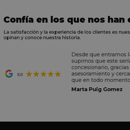
Confía en los que nos han 
La satisfacción y la experiencia de los clientes es nues
opinan y conoce nuestra historia.
Desde que entramos l
ntes desde el primero
supimos que este serí
hacen sentir Valentino
concesionario, gracias 
ran premio de su vida.
asesoramiento y cerc
ana por todo.
que en todo momento
dez Casadevall
informando de forma 
Marta Puig Gomez
todos los pasos que t
seguir. Estamos muy c
trato recibido por todo
especial a Francesc y 
por todo!!!