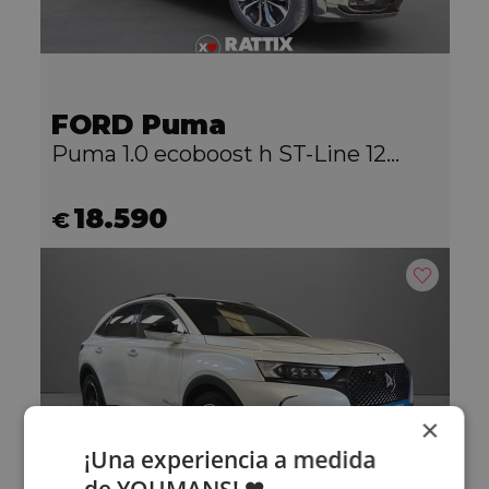
FORD Puma
Puma 1.0 ecoboost h ST-Line 125cv auto
18.590
€
×
¡Una experiencia a medida