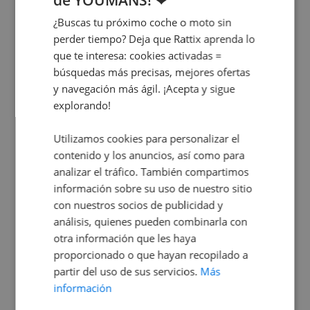
de YOUMANS! ❤
¿Buscas tu próximo coche o moto sin
perder tiempo? Deja que Rattix aprenda lo
que te interesa: cookies activadas =
DS7 Crossback 1.6 e-tense phev Performance Line
búsquedas más precisas, mejores ofertas
1.6 e-tense phev Performance Line
y navegación más ágil. ¡Acepta y sigue
explorando!
25.990
€
Utilizamos cookies para personalizar el
contenido y los anuncios, así como para
analizar el tráfico. También compartimos
¿No sabes cuál elegir?
información sobre su uso de nuestro sitio
con nuestros socios de publicidad y
¡Te ayudamos nosotros!
análisis, quienes pueden combinarla con
otra información que les haya
¡Contáctanos ya!
proporcionado o que hayan recopilado a
partir del uso de sus servicios.
Más
información