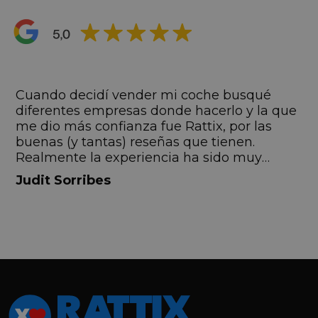
s
Cuando decidí vender mi coche busqué
s
diferentes empresas donde hacerlo y la que
me dio más confianza fue Rattix, por las
buenas (y tantas) reseñas que tienen.
Realmente la experiencia ha sido muy
buena, Carolina ha sido siempre muy atenta
Judit Sorribes
y profesional. Finalmente mi hermana se
queda el coche, pero no puedo más que
recomendar el buen trato desde el primer
hasta el último momento.