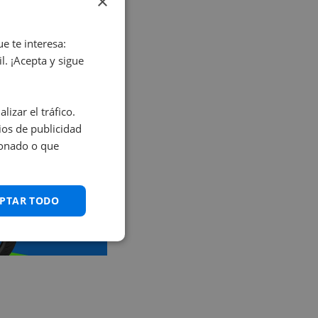
×
ros!
e te interesa:
. ¡Acepta y sigue
izar el tráfico.
os de publicidad
ionado o que
PTAR TODO