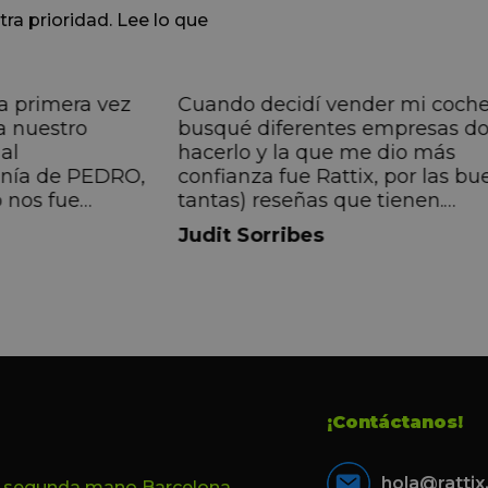
tra prioridad. Lee lo que
a primera vez
Cuando decidí vender mi coch
a nuestro
busqué diferentes empresas d
al
hacerlo y la que me dio más
anía de PEDRO,
confianza fue Rattix, por las bu
 nos fue
tantas) reseñas que tienen.
muy directa, de
Realmente la experiencia ha si
Judit Sorribes
eníamos que
muy buena, Carolina ha sido s
ontentos con el
muy atenta y profesional. Fina
 el equipo, en
mi hermana se queda el coche,
Pedro. Gracias
no puedo más que recomendar
buen trato desde el primer hast
último momento.
¡Contáctanos!
hola@ratti
e segunda mano Barcelona