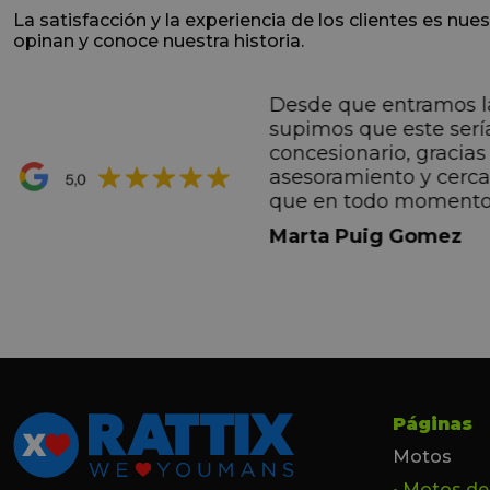
La satisfacción y la experiencia de los clientes es nues
opinan y conoce nuestra historia.
Desde que entramos l
ntes desde el primero
supimos que este serí
hacen sentir Valentino
concesionario, gracias 
ran premio de su vida.
asesoramiento y cerc
ana por todo.
que en todo momento
dez Casadevall
informando de forma 
Marta Puig Gomez
todos los pasos que t
seguir. Estamos muy c
trato recibido por todo
especial a Francesc y 
por todo!!!
Páginas
Motos
• Motos d