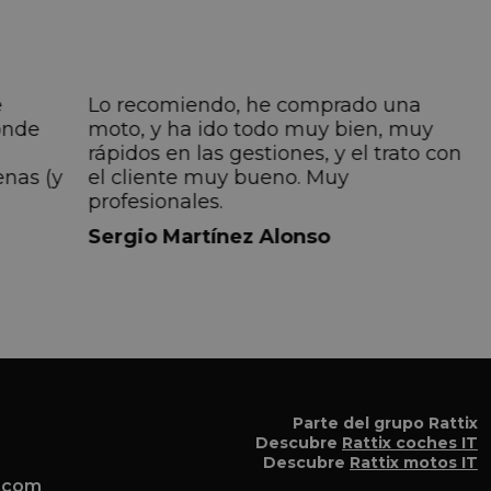
e
Lo recomiendo, he comprado una
onde
moto, y ha ido todo muy bien, muy
rápidos en las gestiones, y el trato con
enas (y
el cliente muy bueno. Muy
profesionales.
do
Sergio Martínez Alonso
iempre
lmente
 pero
 el
a el
Parte del grupo Rattix
Descubre
Rattix coches IT
Descubre
Rattix motos IT
x.com