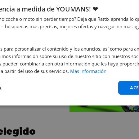
¡Te ayudamos nosot
iencia a medida de YOUMANS! ❤
o coche o moto sin perder tiempo? Deja que Rattix aprenda lo qu
¡Contáctanos ya!
 = búsquedas más precisas, mejores ofertas y navegación más ágil
s para personalizar el contenido y los anuncios, así como para anal
mos información sobre su uso de nuestro sitio con nuestros soci
nes pueden combinarla con otra información que les haya proporc
a partir del uso de sus servicios.
Más información
rident 660
A
ACE
elegido