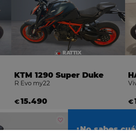
KTM 1290 Super Duke
R Evo my22
Vi
15.490
€
€
¿No sabes cuál