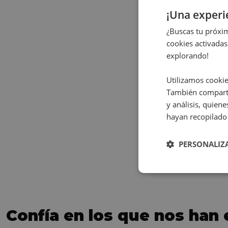
¡Una exper
¿Buscas tu próxim
cookies activadas
explorando!
Utilizamos cookie
También comparti
y análisis, quie
hayan recopilado 
TRIUMPH T
Abs my25
PERSONALIZ
6.890
€
Confía en los que nos han 