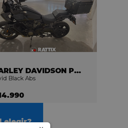
HARLEY DAVIDSON Pan America 1250
vid Black Abs
14.990
 elegir?