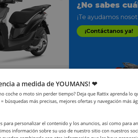
¿No sabes cuál
¡Te ayudamos nosot
¡Contáctanos ya!
iencia a medida de YOUMANS! ❤
iberty 50 4T
o coche o moto sin perder tiempo? Deja que Rattix aprenda lo qu
 = búsquedas más precisas, mejores ofertas y navegación más ágil
s para personalizar el contenido y los anuncios, así como para anal
mos información sobre su uso de nuestro sitio con nuestros soci