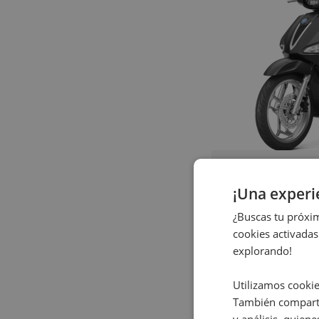
¡Una exper
PIAGGIO L
S 3v ie my25
¿Buscas tu próxim
cookies activadas
explorando!
2.750
€
Utilizamos cookie
También comparti