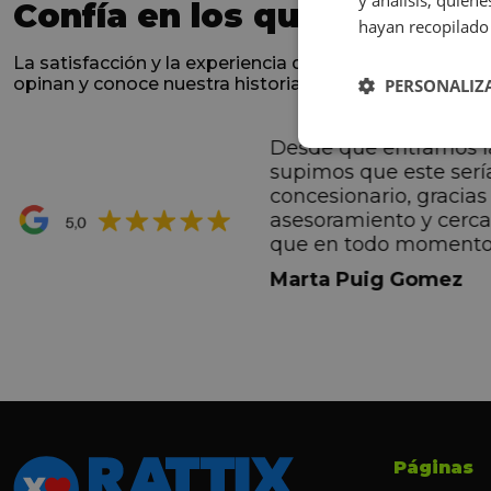
y análisis, quie
Confía en los que nos han 
hayan recopilado 
La satisfacción y la experiencia de los clientes es nues
opinan y conoce nuestra historia.
PERSONALIZ
Desde que entramos l
ntes desde el primero
supimos que este serí
hacen sentir Valentino
concesionario, gracias 
ran premio de su vida.
asesoramiento y cerc
ana por todo.
que en todo momento
dez Casadevall
informando de forma 
Marta Puig Gomez
todos los pasos que t
seguir. Estamos muy c
trato recibido por todo
especial a Francesc y 
por todo!!!
Páginas