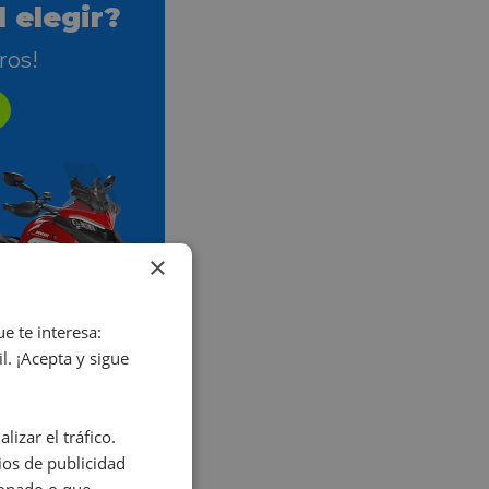
 elegir?
ros!
×
e te interesa:
. ¡Acepta y sigue
izar el tráfico.
os de publicidad