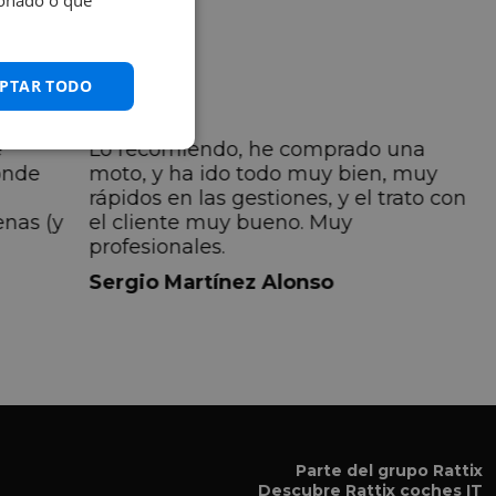
ionado o que
PTAR TODO
e
Lo recomiendo, he comprado una
onde
moto, y ha ido todo muy bien, muy
rápidos en las gestiones, y el trato con
enas (y
el cliente muy bueno. Muy
profesionales.
do
Sergio Martínez Alonso
iempre
lmente
 pero
 el
a el
Parte del grupo Rattix
Descubre
Rattix coches IT