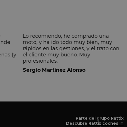
e
Lo recomiendo, he comprado una
onde
moto, y ha ido todo muy bien, muy
rápidos en las gestiones, y el trato con
enas (y
el cliente muy bueno. Muy
profesionales.
do
Sergio Martínez Alonso
iempre
lmente
 pero
 el
a el
Parte del grupo Rattix
Descubre
Rattix coches IT