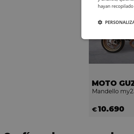
hayan recopilado 
PERSONALIZ
MOTO GUZ
Mandello my2
10.690
€