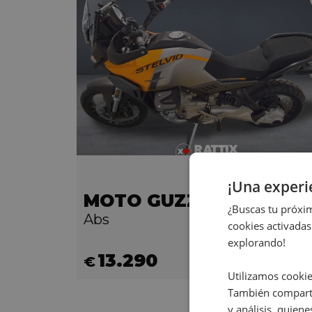
¡Una exper
MOTO GUZZI Stelvio 1042
¿Buscas tu próxim
Abs
cookies activadas
explorando!
13.290
€
Utilizamos cookie
También comparti
y análisis, quie