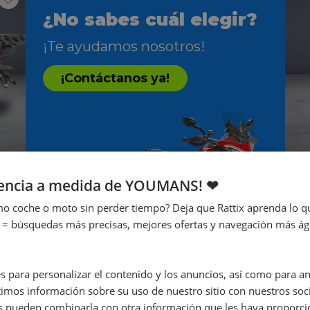
¿No sabes cuál elegir?
¡Te ayudamos nosotros!
¡Contáctanos ya!
iencia a medida de YOUMANS! ❤
o coche o moto sin perder tiempo? Deja que Rattix aprenda lo qu
Ab
 = búsquedas más precisas, mejores ofertas y navegación más ágil
€
s para personalizar el contenido y los anuncios, así como para anal
mos información sobre su uso de nuestro sitio con nuestros soci
nes pueden combinarla con otra información que les haya proporc