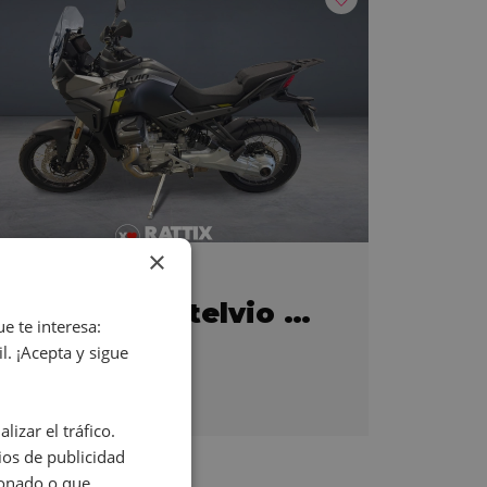
×
MOTO GUZZI Stelvio 1042
e te interesa:
s
. ¡Acepta y sigue
13.290
izar el tráfico.
os de publicidad
ionado o que