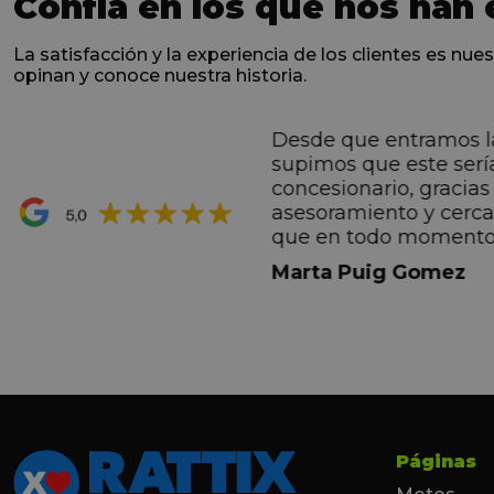
Confía en los que nos han 
La satisfacción y la experiencia de los clientes es nues
opinan y conoce nuestra historia.
Desde que entramos l
ntes desde el primero
supimos que este serí
hacen sentir Valentino
concesionario, gracias 
ran premio de su vida.
asesoramiento y cerc
ana por todo.
que en todo momento
dez Casadevall
informando de forma 
Marta Puig Gomez
todos los pasos que t
seguir. Estamos muy c
trato recibido por todo
especial a Francesc y 
por todo!!!
Páginas