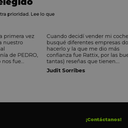
elegido
tra prioridad. Lee lo que
a primera vez
Cuando decidí vender mi coch
a nuestro
busqué diferentes empresas d
al
hacerlo y la que me dio más
anía de PEDRO,
confianza fue Rattix, por las bu
 nos fue
tantas) reseñas que tienen.
muy directa, de
Realmente la experiencia ha si
Judit Sorribes
eníamos que
muy buena, Carolina ha sido s
ontentos con el
muy atenta y profesional. Fina
 el equipo, en
mi hermana se queda el coche,
Pedro. Gracias
no puedo más que recomendar
buen trato desde el primer hast
último momento.
¡Contáctanos!