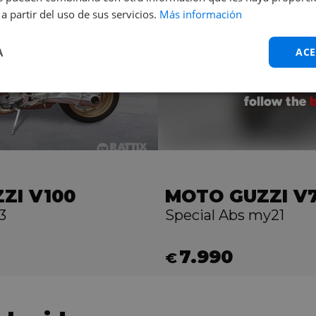
a partir del uso de sus servicios.
Más información
A
ACE
ZI V100
MOTO GUZZI V7
3
Special Abs my21
7.990
€