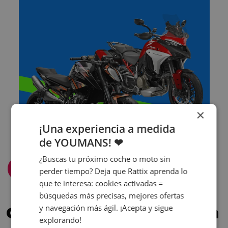
×
¡Una experiencia a medida
de YOUMANS! ❤
¿Buscas tu próximo coche o moto sin
Filtra y ordena
perder tiempo? Deja que Rattix aprenda lo
que te interesa: cookies activadas =
búsquedas más precisas, mejores ofertas
y navegación más ágil. ¡Acepta y sigue
Confía en los que nos han
explorando!