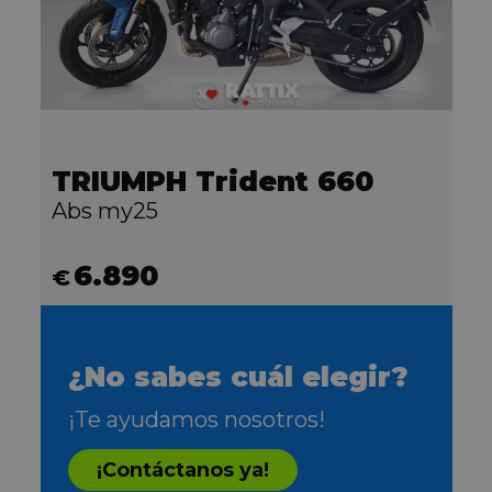
TRIUMPH Trident 660
Abs my25
6.890
€
¿No sabes cuál elegir?
¡Te ayudamos nosotros!
¡Contáctanos ya!