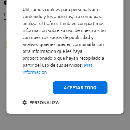
elegido
Utilizamos cookies para personalizar el
La satisfacción y la experiencia de los clientes es
contenido y los anuncios, así como para
nuestra prioridad. Lee lo que opinan y conoce
analizar el tráfico. También compartimos
nuestra historia.
información sobre su uso de nuestro sitio
con nuestros socios de publicidad y
análisis, quienes pueden combinarla con
otra información que les haya
proporcionado o que hayan recopilado a
partir del uso de sus servicios.
Más
s
Cuando decidí vender mi coche busqué
información
s
diferentes empresas donde hacerlo y la que
me dio más confianza fue Rattix, por las
ACEPTAR TODO
buenas (y tantas) reseñas que tienen.
Realmente la experiencia ha sido muy
PERSONALIZA
buena, Carolina ha sido siempre muy atenta
Judit Sorribes
y profesional. Finalmente mi hermana se
queda el coche, pero no puedo más que
recomendar el buen trato desde el primer
hasta el último momento.