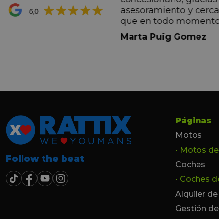
ran premio de su vida.
asesoramiento y cerc
ana por todo.
que en todo momento
dez Casadevall
informando de forma 
Marta Puig Gomez
todos los pasos que t
seguir. Estamos muy c
trato recibido por todo
especial a Francesc y 
por todo!!!
Páginas
Motos
• Motos d
Follow the beat
Coches
• Coches 
Alquiler d
Gestión de