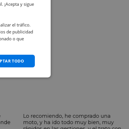
. ¡Acepta y sigue
izar el tráfico.
os de publicidad
ionado o que
PTAR TODO
e
Lo recomiendo, he comprado una
onde
moto, y ha ido todo muy bien, muy
rápidos en las gestiones, y el trato con