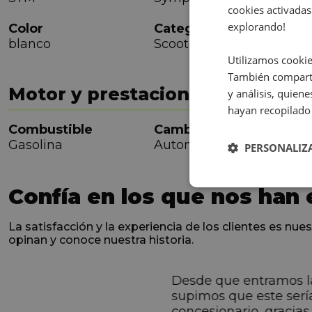
cookies activadas
explorando!
Color
Categoría
C
blanco
Scooter
9
Utilizamos cookie
También comparti
Motor y prestaciones
y análisis, quie
hayan recopilado 
Combustible
Cambio
C
Gasolina
Automática
11
PERSONALIZ
Confía en los que nos han 
La satisfacción y la experiencia de los clientes es nues
opinan y conoce nuestra historia.
Desde que entramos l
ntes desde el primero
supimos que este serí
hacen sentir Valentino
concesionario, gracias 