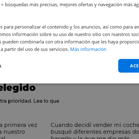
 = búsquedas más precisas, mejores ofertas y navegación más ágil
01/2021
avallos
 cv
s para personalizar el contenido y los anuncios, así como para anal
mos información sobre su uso de nuestro sitio con nuestros soci
nes pueden combinarla con otra información que les haya proporc
a partir del uso de sus servicios.
Más información
ilindrada
Potencia
 cc
7 kw
A
ACE
elegido
tra prioridad. Lee lo que
a primera vez
Cuando decidí vender mi coch
a nuestro
busqué diferentes empresas d
al
hacerlo y la que me dio más