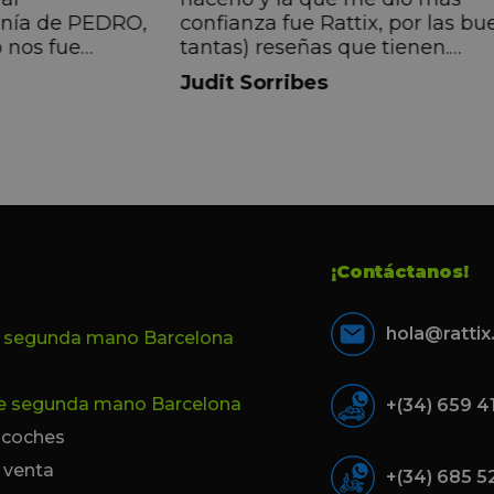
anía de PEDRO,
confianza fue Rattix, por las bu
 nos fue
tantas) reseñas que tienen.
muy directa, de
Realmente la experiencia ha si
Judit Sorribes
eníamos que
muy buena, Carolina ha sido s
ontentos con el
muy atenta y profesional. Fina
 el equipo, en
mi hermana se queda el coche,
Pedro. Gracias
no puedo más que recomendar
buen trato desde el primer hast
último momento.
¡Contáctanos!
hola@ratti
e segunda mano Barcelona
de segunda mano Barcelona
+(34) 659 4
e coches
 venta
+(34) 685 5