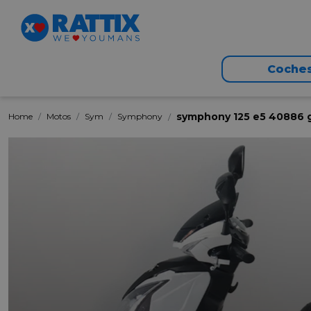
Coche
symphony 125 e5 40886 g
Home
Motos
Sym
Symphony