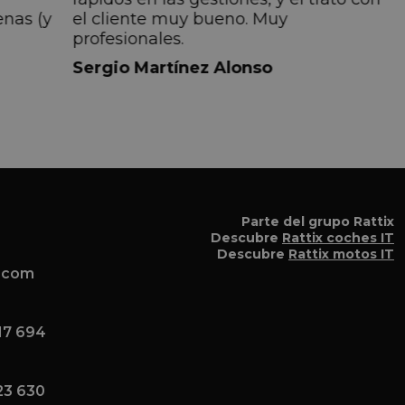
enas (y
el cliente muy bueno. Muy
profesionales.
do
Sergio Martínez Alonso
iempre
lmente
 pero
 el
a el
Parte del grupo Rattix
Descubre
Rattix coches IT
Descubre
Rattix motos IT
x.com
17 694
23 630