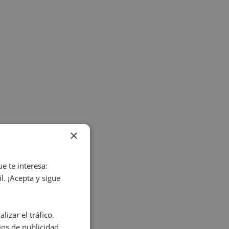
×
e te interesa:
. ¡Acepta y sigue
izar el tráfico.
os de publicidad