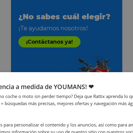
¿No sabes cuál elegir?
¡Te ayudamos nosotros!
¡Contáctanos ya!
iencia a medida de YOUMANS! ❤
o coche o moto sin perder tiempo? Deja que Rattix aprenda lo qu
 = búsquedas más precisas, mejores ofertas y navegación más ágil
s para personalizar el contenido y los anuncios, así como para anal
mos información sobre su uso de nuestro sitio con nuestros soci