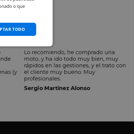
ionado o que
PTAR TODO
e
Lo recomiendo, he comprado una
onde
moto, y ha ido todo muy bien, muy
rápidos en las gestiones, y el trato con
enas (y
el cliente muy bueno. Muy
profesionales.
do
Sergio Martínez Alonso
iempre
lmente
 pero
 el
a el