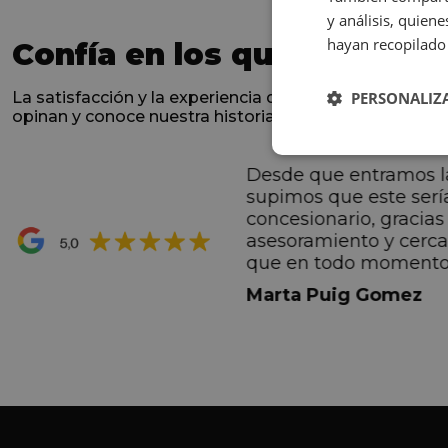
y análisis, quie
hayan recopilado 
Confía en los que nos han 
La satisfacción y la experiencia de los clientes es nues
PERSONALIZ
opinan y conoce nuestra historia.
Desde que entramos l
ntes desde el primero
supimos que este serí
hacen sentir Valentino
concesionario, gracias 
ran premio de su vida.
asesoramiento y cerc
ana por todo.
que en todo momento
dez Casadevall
informando de forma 
Marta Puig Gomez
todos los pasos que t
seguir. Estamos muy c
trato recibido por todo
especial a Francesc y 
por todo!!!