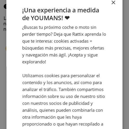
×
elegido
¡Una experiencia a medida
de YOUMANS! ❤
La satisfacción y la experiencia de los clientes es
nuestra prioridad. Lee lo que opinan y conoce
¿Buscas tu próximo coche o moto sin
nuestra historia.
perder tiempo? Deja que Rattix aprenda lo
que te interesa: cookies activadas =
búsquedas más precisas, mejores ofertas
y navegación más ágil. ¡Acepta y sigue
explorando!
s
Cuando decidí vender mi coche busqué
Utilizamos cookies para personalizar el
s
diferentes empresas donde hacerlo y la que
contenido y los anuncios, así como para
me dio más confianza fue Rattix, por las
analizar el tráfico. También compartimos
buenas (y tantas) reseñas que tienen.
información sobre su uso de nuestro sitio
Realmente la experiencia ha sido muy
con nuestros socios de publicidad y
buena, Carolina ha sido siempre muy atenta
Judit Sorribes
análisis, quienes pueden combinarla con
y profesional. Finalmente mi hermana se
otra información que les haya
queda el coche, pero no puedo más que
proporcionado o que hayan recopilado a
recomendar el buen trato desde el primer