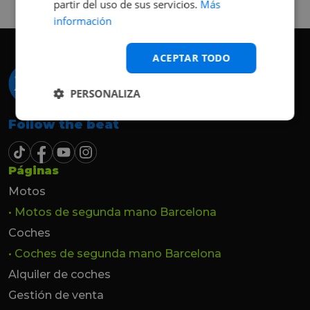
partir del uso de sus servicios.
Más
hasta el último momento.
información
ACEPTAR TODO
PERSONALIZA
Follow the beat
Páginas
Motos
• Motos de segunda mano Barcelona
Coches
• Coches de segunda mano Barcelona
Alquiler de coches
Gestión de venta