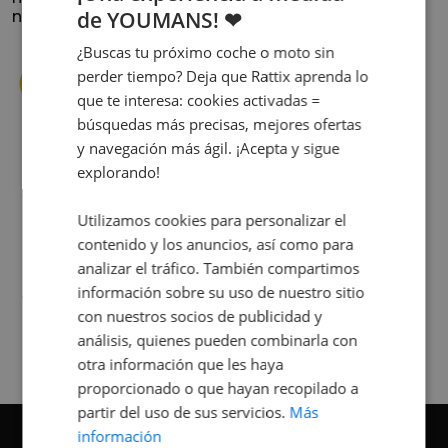
de YOUMANS! ❤
nuestra historia.
¿Buscas tu próximo coche o moto sin
perder tiempo? Deja que Rattix aprenda lo
que te interesa: cookies activadas =
búsquedas más precisas, mejores ofertas
y navegación más ágil. ¡Acepta y sigue
explorando!
s
Cuando decidí vender mi coche busqué
s
diferentes empresas donde hacerlo y la que
me dio más confianza fue Rattix, por las
Utilizamos cookies para personalizar el
buenas (y tantas) reseñas que tienen.
contenido y los anuncios, así como para
Realmente la experiencia ha sido muy
analizar el tráfico. También compartimos
buena, Carolina ha sido siempre muy atenta
información sobre su uso de nuestro sitio
Judit Sorribes
y profesional. Finalmente mi hermana se
con nuestros socios de publicidad y
queda el coche, pero no puedo más que
análisis, quienes pueden combinarla con
recomendar el buen trato desde el primer
otra información que les haya
hasta el último momento.
proporcionado o que hayan recopilado a
partir del uso de sus servicios.
Más
información