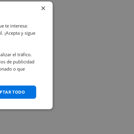
×
e te interesa:
. ¡Acepta y sigue
izar el tráfico.
os de publicidad
ionado o que
PTAR TODO