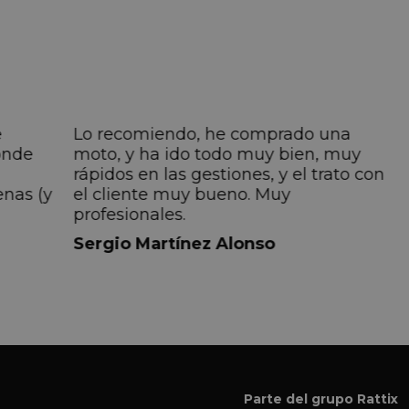
e
Lo recomiendo, he comprado una
onde
moto, y ha ido todo muy bien, muy
rápidos en las gestiones, y el trato con
enas (y
el cliente muy bueno. Muy
profesionales.
do
Sergio Martínez Alonso
iempre
lmente
 pero
 el
a el
Parte del grupo Rattix