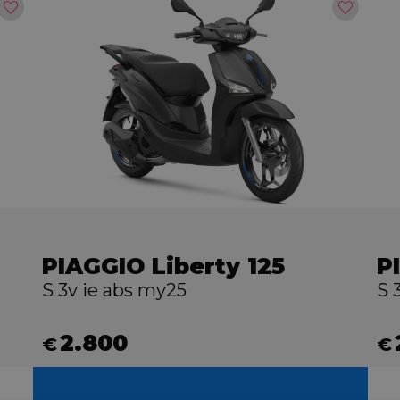
PIAGGIO Liberty 125
P
S 3v ie abs my25
S 
2.800
€
€