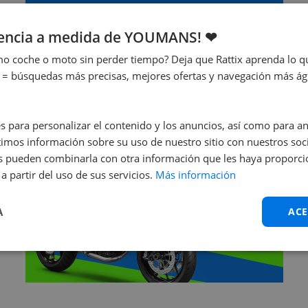
¿No sabes cuál elegir?
iencia a medida de YOUMANS! ❤
¡Te ayudamos nosotros!
o coche o moto sin perder tiempo? Deja que Rattix aprenda lo qu
 = búsquedas más precisas, mejores ofertas y navegación más ágil
¡Contáctanos ya!
s para personalizar el contenido y los anuncios, así como para anal
mos información sobre su uso de nuestro sitio con nuestros soci
nes pueden combinarla con otra información que les haya proporc
a partir del uso de sus servicios.
Más información
A
ACE