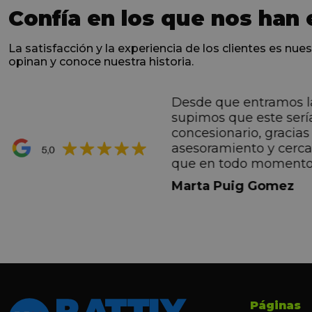
Confía en los que nos han 
La satisfacción y la experiencia de los clientes es nues
opinan y conoce nuestra historia.
Desde que entramos l
ntes desde el primero
supimos que este serí
hacen sentir Valentino
concesionario, gracias 
ran premio de su vida.
asesoramiento y cerc
ana por todo.
que en todo momento
dez Casadevall
informando de forma 
Marta Puig Gomez
todos los pasos que t
seguir. Estamos muy c
trato recibido por todo
especial a Francesc y 
por todo!!!
Páginas