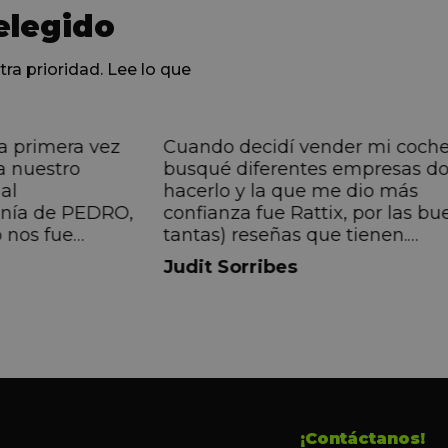
elegido
tra prioridad. Lee lo que
a primera vez
Cuando decidí vender mi coch
a nuestro
busqué diferentes empresas d
al
hacerlo y la que me dio más
anía de PEDRO,
confianza fue Rattix, por las bu
 nos fue
tantas) reseñas que tienen.
muy directa, de
Realmente la experiencia ha si
Judit Sorribes
eníamos que
muy buena, Carolina ha sido s
ontentos con el
muy atenta y profesional. Fina
 el equipo, en
mi hermana se queda el coche,
Pedro. Gracias
no puedo más que recomendar
buen trato desde el primer hast
último momento.
¡Contáctanos!