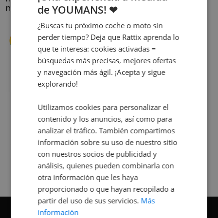
de YOUMANS! ❤
nuestra historia.
¿Buscas tu próximo coche o moto sin
perder tiempo? Deja que Rattix aprenda lo
que te interesa: cookies activadas =
búsquedas más precisas, mejores ofertas
y navegación más ágil. ¡Acepta y sigue
explorando!
s
Cuando decidí vender mi coche busqué
s
diferentes empresas donde hacerlo y la que
me dio más confianza fue Rattix, por las
Utilizamos cookies para personalizar el
buenas (y tantas) reseñas que tienen.
contenido y los anuncios, así como para
Realmente la experiencia ha sido muy
analizar el tráfico. También compartimos
buena, Carolina ha sido siempre muy atenta
información sobre su uso de nuestro sitio
Judit Sorribes
y profesional. Finalmente mi hermana se
con nuestros socios de publicidad y
queda el coche, pero no puedo más que
análisis, quienes pueden combinarla con
recomendar el buen trato desde el primer
otra información que les haya
hasta el último momento.
proporcionado o que hayan recopilado a
partir del uso de sus servicios.
Más
información