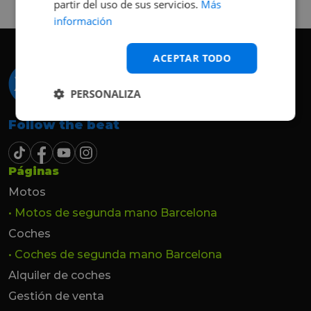
partir del uso de sus servicios.
Más
hasta el último momento.
información
ACEPTAR TODO
PERSONALIZA
Follow the beat
Páginas
Motos
• Motos de segunda mano Barcelona
Coches
• Coches de segunda mano Barcelona
Alquiler de coches
Gestión de venta