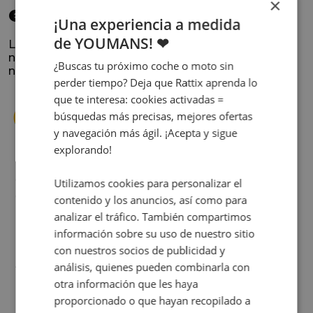
×
elegido
¡Una experiencia a medida
de YOUMANS! ❤
La satisfacción y la experiencia de los clientes es
nuestra prioridad. Lee lo que opinan y conoce
¿Buscas tu próximo coche o moto sin
nuestra historia.
perder tiempo? Deja que Rattix aprenda lo
que te interesa: cookies activadas =
búsquedas más precisas, mejores ofertas
y navegación más ágil. ¡Acepta y sigue
explorando!
s
Cuando decidí vender mi coche busqué
Utilizamos cookies para personalizar el
s
diferentes empresas donde hacerlo y la que
contenido y los anuncios, así como para
me dio más confianza fue Rattix, por las
analizar el tráfico. También compartimos
buenas (y tantas) reseñas que tienen.
información sobre su uso de nuestro sitio
Realmente la experiencia ha sido muy
con nuestros socios de publicidad y
buena, Carolina ha sido siempre muy atenta
Judit Sorribes
análisis, quienes pueden combinarla con
y profesional. Finalmente mi hermana se
otra información que les haya
queda el coche, pero no puedo más que
proporcionado o que hayan recopilado a
recomendar el buen trato desde el primer