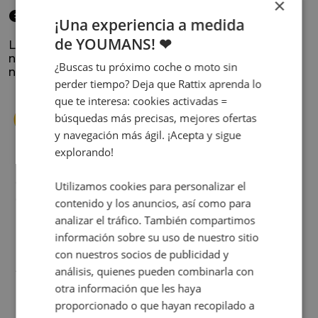
×
elegido
¡Una experiencia a medida
de YOUMANS! ❤
La satisfacción y la experiencia de los clientes es
nuestra prioridad. Lee lo que opinan y conoce
¿Buscas tu próximo coche o moto sin
nuestra historia.
perder tiempo? Deja que Rattix aprenda lo
que te interesa: cookies activadas =
búsquedas más precisas, mejores ofertas
y navegación más ágil. ¡Acepta y sigue
explorando!
s
Cuando decidí vender mi coche busqué
Utilizamos cookies para personalizar el
s
diferentes empresas donde hacerlo y la que
contenido y los anuncios, así como para
me dio más confianza fue Rattix, por las
analizar el tráfico. También compartimos
buenas (y tantas) reseñas que tienen.
información sobre su uso de nuestro sitio
Realmente la experiencia ha sido muy
con nuestros socios de publicidad y
buena, Carolina ha sido siempre muy atenta
Judit Sorribes
análisis, quienes pueden combinarla con
y profesional. Finalmente mi hermana se
otra información que les haya
queda el coche, pero no puedo más que
proporcionado o que hayan recopilado a
recomendar el buen trato desde el primer