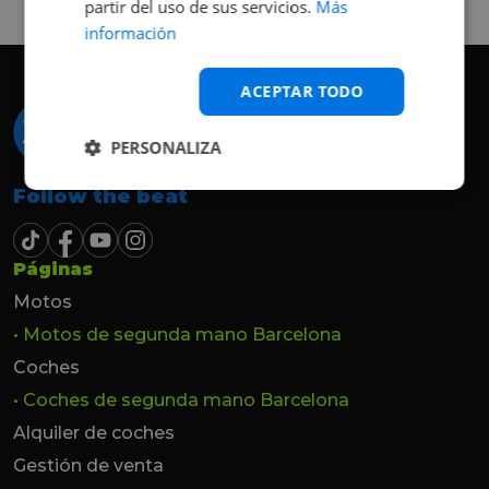
partir del uso de sus servicios.
Más
hasta el último momento.
información
ACEPTAR TODO
PERSONALIZA
Follow the beat
Páginas
Motos
• Motos de segunda mano Barcelona
Coches
• Coches de segunda mano Barcelona
Alquiler de coches
Gestión de venta