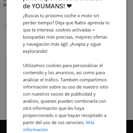
de YOUMANS! ❤
nuestra historia.
¿Buscas tu próximo coche o moto sin
perder tiempo? Deja que Rattix aprenda lo
que te interesa: cookies activadas =
búsquedas más precisas, mejores ofertas
y navegación más ágil. ¡Acepta y sigue
explorando!
s
Cuando decidí vender mi coche busqué
s
diferentes empresas donde hacerlo y la que
me dio más confianza fue Rattix, por las
Utilizamos cookies para personalizar el
buenas (y tantas) reseñas que tienen.
contenido y los anuncios, así como para
Realmente la experiencia ha sido muy
analizar el tráfico. También compartimos
buena, Carolina ha sido siempre muy atenta
información sobre su uso de nuestro sitio
Judit Sorribes
y profesional. Finalmente mi hermana se
con nuestros socios de publicidad y
queda el coche, pero no puedo más que
análisis, quienes pueden combinarla con
recomendar el buen trato desde el primer
otra información que les haya
hasta el último momento.
proporcionado o que hayan recopilado a
partir del uso de sus servicios.
Más
información