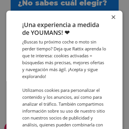
¿No sabes cuál elegir?
¡Te ayudamos nosotros!
×
¡Una experiencia a medida
¡Contáctanos ya!
de YOUMANS! ❤
¿Buscas tu próximo coche o moto sin
perder tiempo? Deja que Rattix aprenda lo
que te interesa: cookies activadas =
búsquedas más precisas, mejores ofertas
y navegación más ágil. ¡Acepta y sigue
explorando!
Utilizamos cookies para personalizar el
contenido y los anuncios, así como para
analizar el tráfico. También compartimos
información sobre su uso de nuestro sitio
con nuestros socios de publicidad y
análisis, quienes pueden combinarla con
Filtra y ordena