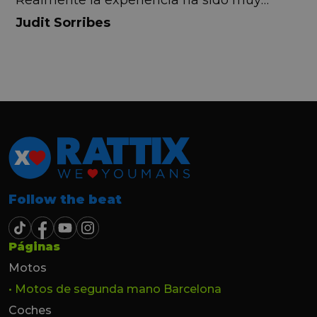
Realmente la experiencia ha sido muy
buena, Carolina ha sido siempre muy atenta
Judit Sorribes
y profesional. Finalmente mi hermana se
queda el coche, pero no puedo más que
recomendar el buen trato desde el primer
hasta el último momento.
Follow the beat
Páginas
Motos
• Motos de segunda mano Barcelona
Coches