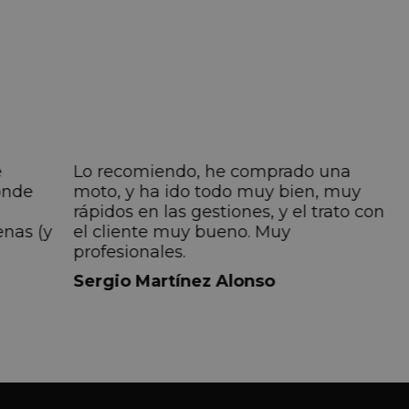
e
Lo recomiendo, he comprado una
onde
moto, y ha ido todo muy bien, muy
rápidos en las gestiones, y el trato con
enas (y
el cliente muy bueno. Muy
profesionales.
do
Sergio Martínez Alonso
iempre
lmente
 pero
 el
a el