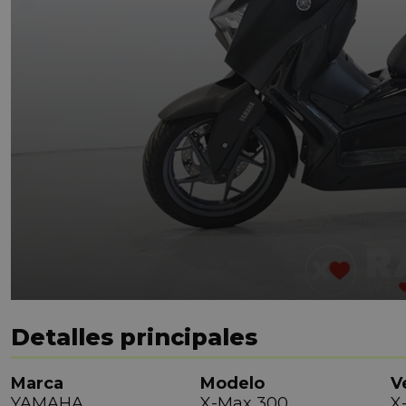
Detalles principales
Marca
Modelo
V
YAMAHA
X-Max 300
X