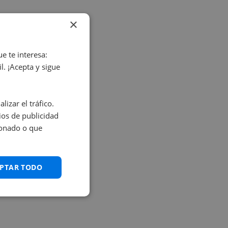
×
e te interesa:
. ¡Acepta y sigue
izar el tráfico.
os de publicidad
ionado o que
PTAR TODO