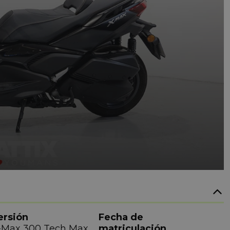
ersión
Fecha de
-Max 300 Tech Max
matriculación