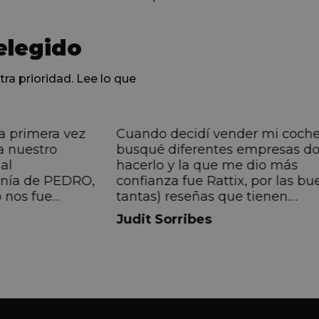
elegido
tra prioridad. Lee lo que
a primera vez
Cuando decidí vender mi coch
a nuestro
busqué diferentes empresas d
al
hacerlo y la que me dio más
anía de PEDRO,
confianza fue Rattix, por las bu
 nos fue
tantas) reseñas que tienen.
muy directa, de
Realmente la experiencia ha si
Judit Sorribes
eníamos que
muy buena, Carolina ha sido s
ontentos con el
muy atenta y profesional. Fina
 el equipo, en
mi hermana se queda el coche,
Pedro. Gracias
no puedo más que recomendar
buen trato desde el primer hast
último momento.