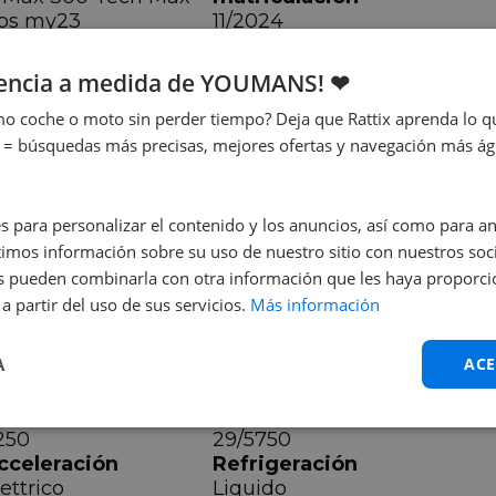
bs my23
11/2024
avallos
8 cv
iencia a medida de YOUMANS! ❤
o coche o moto sin perder tiempo? Deja que Rattix aprenda lo qu
 = búsquedas más precisas, mejores ofertas y navegación más ágil
nchura
Altura sillín
s para personalizar el contenido y los anuncios, así como para anal
0 cm
80 cm
mos información sobre su uso de nuestro sitio con nuestros soci
nes pueden combinarla con otra información que les haya proporc
a partir del uso de sus servicios.
Más información
A
ACE
égimen
Par máximo
250
29/5750
cceleración
Refrigeración
ettrico
Liquido