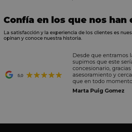
Confía en los que nos han 
La satisfacción y la experiencia de los clientes es nues
opinan y conoce nuestra historia.
Desde que entramos l
ntes desde el primero
supimos que este serí
hacen sentir Valentino
concesionario, gracias 
ran premio de su vida.
asesoramiento y cerc
ana por todo.
que en todo momento
dez Casadevall
informando de forma 
Marta Puig Gomez
todos los pasos que t
seguir. Estamos muy c
trato recibido por todo
especial a Francesc y 
por todo!!!