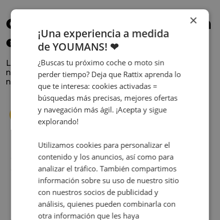
×
Confía en los que nos han
¡Una experiencia a medida
elegido
de YOUMANS! ❤
¿Buscas tu próximo coche o moto sin
La satisfacción y la experiencia de los clientes es
nuestra prioridad. Lee lo que opinan y conoce
perder tiempo? Deja que Rattix aprenda lo
nuestra historia.
que te interesa: cookies activadas =
búsquedas más precisas, mejores ofertas
y navegación más ágil. ¡Acepta y sigue
explorando!
Utilizamos cookies para personalizar el
contenido y los anuncios, así como para
s
Cuando decidí vender mi coche busqué
analizar el tráfico. También compartimos
s
diferentes empresas donde hacerlo y la que
me dio más confianza fue Rattix, por las
información sobre su uso de nuestro sitio
buenas (y tantas) reseñas que tienen.
con nuestros socios de publicidad y
Realmente la experiencia ha sido muy
análisis, quienes pueden combinarla con
buena, Carolina ha sido siempre muy atenta
otra información que les haya
Judit Sorribes