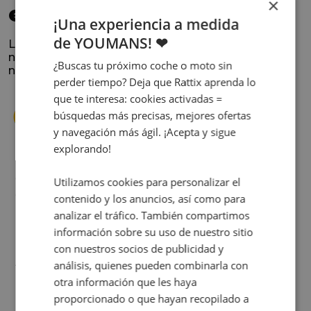
×
elegido
¡Una experiencia a medida
de YOUMANS! ❤
La satisfacción y la experiencia de los clientes es
nuestra prioridad. Lee lo que opinan y conoce
¿Buscas tu próximo coche o moto sin
nuestra historia.
perder tiempo? Deja que Rattix aprenda lo
que te interesa: cookies activadas =
búsquedas más precisas, mejores ofertas
y navegación más ágil. ¡Acepta y sigue
explorando!
s
Cuando decidí vender mi coche busqué
Utilizamos cookies para personalizar el
s
diferentes empresas donde hacerlo y la que
contenido y los anuncios, así como para
me dio más confianza fue Rattix, por las
analizar el tráfico. También compartimos
buenas (y tantas) reseñas que tienen.
información sobre su uso de nuestro sitio
Realmente la experiencia ha sido muy
con nuestros socios de publicidad y
buena, Carolina ha sido siempre muy atenta
Judit Sorribes
análisis, quienes pueden combinarla con
y profesional. Finalmente mi hermana se
otra información que les haya
queda el coche, pero no puedo más que
proporcionado o que hayan recopilado a
recomendar el buen trato desde el primer