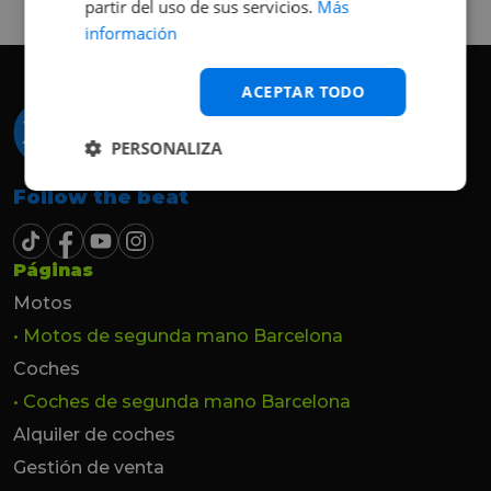
partir del uso de sus servicios.
Más
hasta el último momento.
información
ACEPTAR TODO
PERSONALIZA
Follow the beat
Páginas
Motos
• Motos de segunda mano Barcelona
Coches
• Coches de segunda mano Barcelona
Alquiler de coches
Gestión de venta