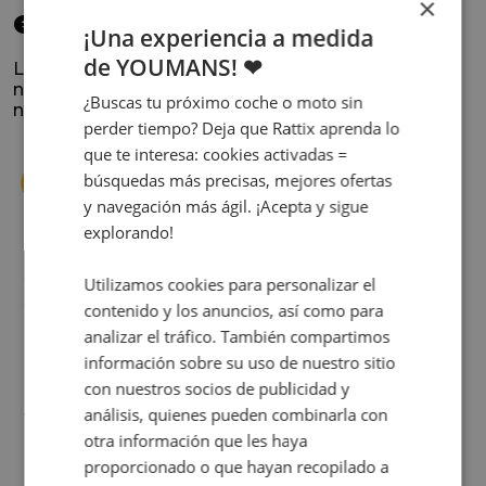
×
elegido
¡Una experiencia a medida
de YOUMANS! ❤
La satisfacción y la experiencia de los clientes es
nuestra prioridad. Lee lo que opinan y conoce
¿Buscas tu próximo coche o moto sin
nuestra historia.
perder tiempo? Deja que Rattix aprenda lo
que te interesa: cookies activadas =
búsquedas más precisas, mejores ofertas
y navegación más ágil. ¡Acepta y sigue
explorando!
s
Cuando decidí vender mi coche busqué
Utilizamos cookies para personalizar el
s
diferentes empresas donde hacerlo y la que
contenido y los anuncios, así como para
me dio más confianza fue Rattix, por las
analizar el tráfico. También compartimos
buenas (y tantas) reseñas que tienen.
información sobre su uso de nuestro sitio
Realmente la experiencia ha sido muy
con nuestros socios de publicidad y
buena, Carolina ha sido siempre muy atenta
Judit Sorribes
análisis, quienes pueden combinarla con
y profesional. Finalmente mi hermana se
otra información que les haya
queda el coche, pero no puedo más que
proporcionado o que hayan recopilado a
recomendar el buen trato desde el primer