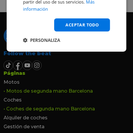
partir del uso de sus servicios.
Más
hasta el último momento.
información
ACEPTAR TODO
PERSONALIZA
Follow the beat
Páginas
Motos
• Motos de segunda mano Barcelona
Coches
• Coches de segunda mano Barcelona
Alquiler de coches
Gestión de venta