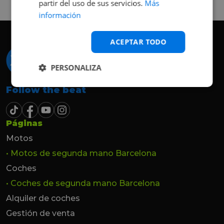
partir del uso de sus servicios.
Más
hasta el último momento.
información
ACEPTAR TODO
PERSONALIZA
Follow the beat
Páginas
Motos
• Motos de segunda mano Barcelona
Coches
• Coches de segunda mano Barcelona
Alquiler de coches
Gestión de venta