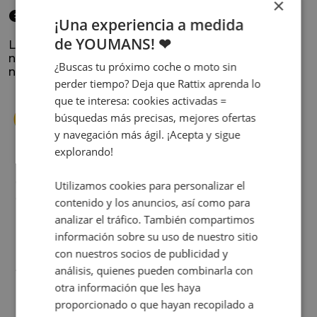
×
elegido
¡Una experiencia a medida
de YOUMANS! ❤
La satisfacción y la experiencia de los clientes es
nuestra prioridad. Lee lo que opinan y conoce
¿Buscas tu próximo coche o moto sin
nuestra historia.
perder tiempo? Deja que Rattix aprenda lo
que te interesa: cookies activadas =
búsquedas más precisas, mejores ofertas
y navegación más ágil. ¡Acepta y sigue
explorando!
s
Cuando decidí vender mi coche busqué
Utilizamos cookies para personalizar el
s
diferentes empresas donde hacerlo y la que
contenido y los anuncios, así como para
me dio más confianza fue Rattix, por las
analizar el tráfico. También compartimos
buenas (y tantas) reseñas que tienen.
información sobre su uso de nuestro sitio
Realmente la experiencia ha sido muy
con nuestros socios de publicidad y
buena, Carolina ha sido siempre muy atenta
Judit Sorribes
análisis, quienes pueden combinarla con
y profesional. Finalmente mi hermana se
otra información que les haya
queda el coche, pero no puedo más que
proporcionado o que hayan recopilado a
recomendar el buen trato desde el primer