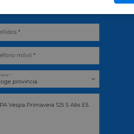
o antes posible
llidos *
léfono móvil *
incia *