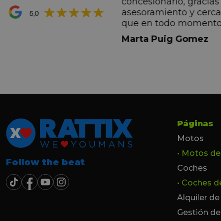
concesionario, gracias 
ran premio de su vida.
asesoramiento y cerc
ana por todo.
que en todo momento
dez Casadevall
informando de forma 
Marta Puig Gomez
todos los pasos que t
seguir. Estamos muy c
trato recibido por todo
especial a Francesc y 
por todo!!!
Páginas
Motos
• Motos d
Follow the beat
Coches
• Coches 
Alquiler d
Gestión de