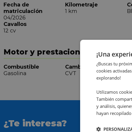
Fecha de
Kilometraje
C
matriculación
1 km
B
04/2026
Cavallos
12 cv
Motor y prestaciones
¡Una exper
¿Buscas tu próxim
Combustible
Cambio
C
cookies activadas
Gasolina
CVT
1
explorando!
Utilizamos cookie
También comparti
y análisis, quie
hayan recopilado 
¿Te interesa?
PERSONALIZ