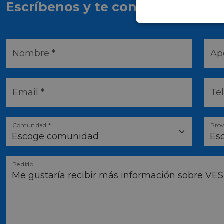
Escríbenos y te contactaremos l
Nombre *
Ape
Email *
Te
Comunidad *
Prov
Pedido