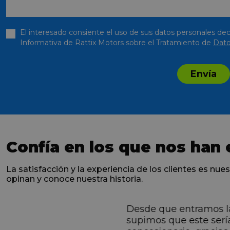
El interesado consiente el uso de sus datos personales dec
Informativa de Rattix Motors sobre el Tratamiento de
Dato
Envía
Confía en los que nos han 
La satisfacción y la experiencia de los clientes es nues
opinan y conoce nuestra historia.
Desde que entramos l
ntes desde el primero
supimos que este serí
hacen sentir Valentino