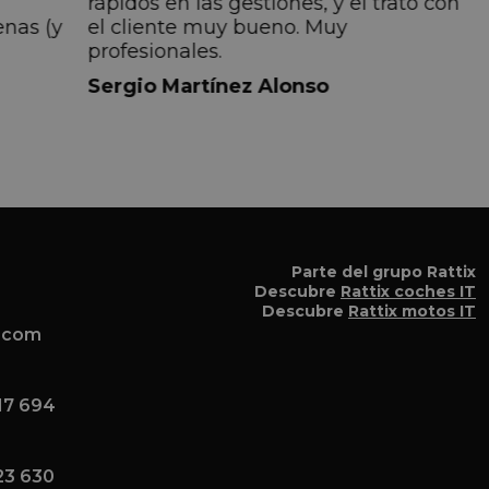
rápidos en las gestiones, y el trato con
enas (y
el cliente muy bueno. Muy
profesionales.
do
Sergio Martínez Alonso
iempre
lmente
 pero
 el
a el
Parte del grupo Rattix
Descubre
Rattix coches IT
Descubre
Rattix motos IT
x.com
17 694
23 630