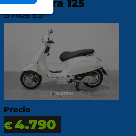
Primavera 125
S Abs E5
Precio
4.790
€