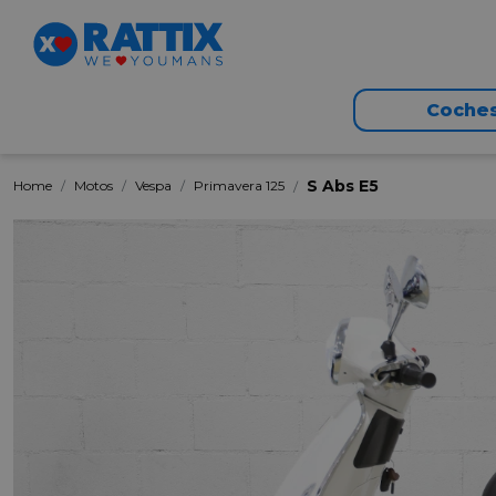
Coche
S Abs E5
Home
Motos
Vespa
Primavera 125