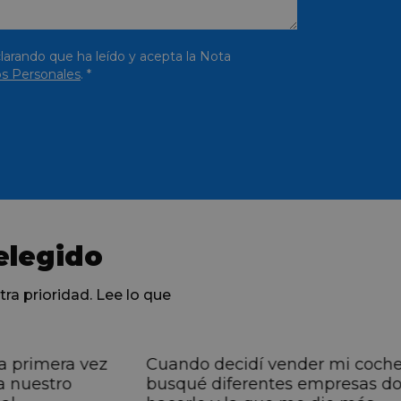
larando que ha leído y acepta la Nota
s Personales
. *
elegido
tra prioridad. Lee lo que
a primera vez
Cuando decidí vender mi coch
a nuestro
busqué diferentes empresas d