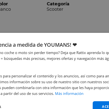
olor
Categoría
lanco
Scooter
iencia a medida de YOUMANS! ❤
o coche o moto sin perder tiempo? Deja que Rattix aprenda lo qu
ilindrada
Potencia
 = búsquedas más precisas, mejores ofertas y navegación más ágil
24 cc
8,8 kw
s para personalizar el contenido y los anuncios, así como para anal
mos información sobre su uso de nuestro sitio con nuestros soci
nes pueden combinarla con otra información que les haya proporc
a partir del uso de sus servicios.
Más información
A
ACE