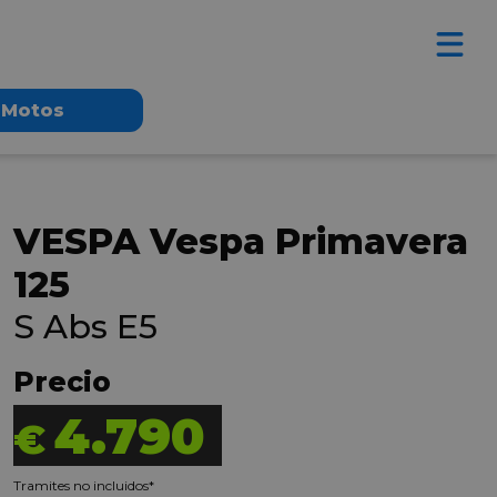
Motos
VESPA Vespa Primavera
125
S Abs E5
Precio
4.790
€
Tramites no incluidos*