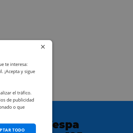
×
e te interesa:
. ¡Acepta y sigue
izar el tráfico.
os de publicidad
ionado o que
VESPA Vespa
PTAR TODO