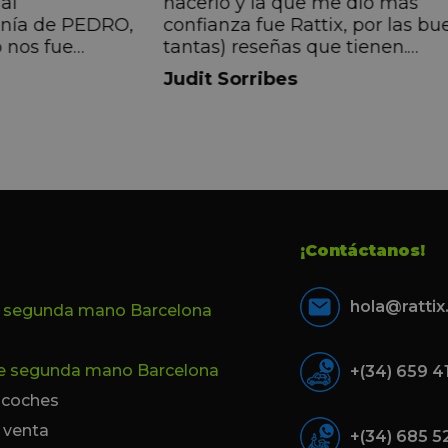
al
hacerlo y la que me dio más
anía de PEDRO,
confianza fue Rattix, por las bu
 nos fue
tantas) reseñas que tienen.
muy directa, de
Realmente la experiencia ha si
Judit Sorribes
eníamos que
muy buena, Carolina ha sido s
ontentos con el
muy atenta y profesional. Fina
 el equipo, en
mi hermana se queda el coche,
Pedro. Gracias
no puedo más que recomendar
buen trato desde el primer hast
último momento.
¡Contáctanos!
hola@ratti
e segunda mano Barcelona
de segunda mano Barcelona
+(34) 659 4
e coches
 venta
+(34) 685 5