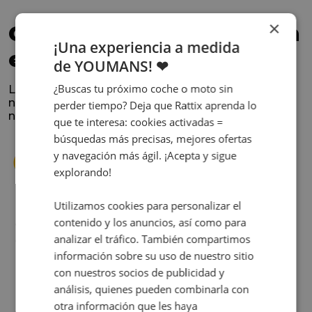
×
Confía en los que nos han
¡Una experiencia a medida
elegido
de YOUMANS! ❤
¿Buscas tu próximo coche o moto sin
La satisfacción y la experiencia de los clientes es
nuestra prioridad. Lee lo que opinan y conoce
perder tiempo? Deja que Rattix aprenda lo
nuestra historia.
que te interesa: cookies activadas =
búsquedas más precisas, mejores ofertas
y navegación más ágil. ¡Acepta y sigue
explorando!
Utilizamos cookies para personalizar el
contenido y los anuncios, así como para
s
Cuando decidí vender mi coche busqué
analizar el tráfico. También compartimos
s
diferentes empresas donde hacerlo y la que
me dio más confianza fue Rattix, por las
información sobre su uso de nuestro sitio
buenas (y tantas) reseñas que tienen.
con nuestros socios de publicidad y
Realmente la experiencia ha sido muy
análisis, quienes pueden combinarla con
buena, Carolina ha sido siempre muy atenta
otra información que les haya
Judit Sorribes