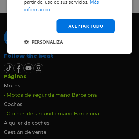
partir del uso de sus servicios.
Más
hasta el último momento.
información
ACEPTAR TODO
PERSONALIZA
Follow the beat
Páginas
Motos
• Motos de segunda mano Barcelona
Coches
• Coches de segunda mano Barcelona
Alquiler de coches
Gestión de venta