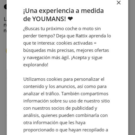
×
elegido
¡Una experiencia a medida
de YOUMANS! ❤
La satisfacción y la experiencia de los clientes es
nuestra prioridad. Lee lo que opinan y conoce
¿Buscas tu próximo coche o moto sin
nuestra historia.
perder tiempo? Deja que Rattix aprenda lo
que te interesa: cookies activadas =
búsquedas más precisas, mejores ofertas
y navegación más ágil. ¡Acepta y sigue
explorando!
s
Cuando decidí vender mi coche busqué
Utilizamos cookies para personalizar el
s
diferentes empresas donde hacerlo y la que
contenido y los anuncios, así como para
me dio más confianza fue Rattix, por las
analizar el tráfico. También compartimos
buenas (y tantas) reseñas que tienen.
información sobre su uso de nuestro sitio
Realmente la experiencia ha sido muy
con nuestros socios de publicidad y
buena, Carolina ha sido siempre muy atenta
Judit Sorribes
análisis, quienes pueden combinarla con
y profesional. Finalmente mi hermana se
otra información que les haya
queda el coche, pero no puedo más que
proporcionado o que hayan recopilado a
recomendar el buen trato desde el primer