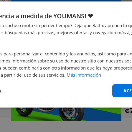
¿No sabes cuál elegir?
iencia a medida de YOUMANS! ❤
¡Te ayudamos nosotros!
o coche o moto sin perder tiempo? Deja que Rattix aprenda lo qu
 = búsquedas más precisas, mejores ofertas y navegación más ágil
¡Contáctanos ya!
s para personalizar el contenido y los anuncios, así como para anal
mos información sobre su uso de nuestro sitio con nuestros soci
nes pueden combinarla con otra información que les haya proporc
a partir del uso de sus servicios.
Más información
S
A
ACE
Co
€