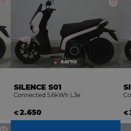
SILENCE S01
S
Connected 5.6kWh L3e
Co
2.650
€
€