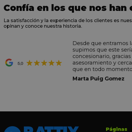
Confía en los que nos han 
La satisfacción y la experiencia de los clientes es nues
opinan y conoce nuestra historia.
Desde que entramos l
ntes desde el primero
supimos que este serí
hacen sentir Valentino
concesionario, gracias 
ran premio de su vida.
asesoramiento y cerc
ana por todo.
que en todo momento
dez Casadevall
informando de forma 
Marta Puig Gomez
todos los pasos que t
seguir. Estamos muy c
trato recibido por todo
especial a Francesc y 
por todo!!!
Páginas