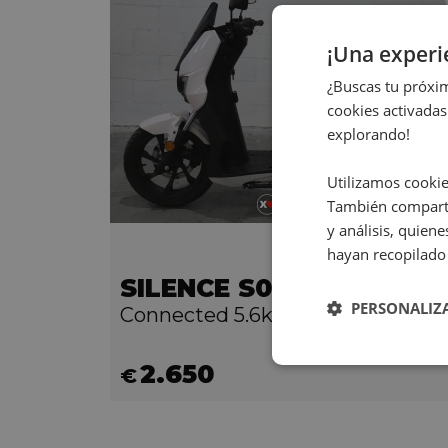
¡Una exper
¿Buscas tu próxim
cookies activadas
explorando!
Utilizamos cookie
También comparti
y análisis, quie
hayan recopilado 
SILENCE S01
PERSONALIZ
Connected 5.6kWh L3e
2.650
€