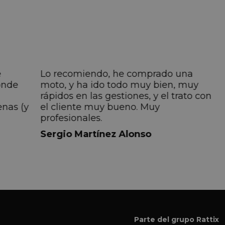
e
Lo recomiendo, he comprado una
onde
moto, y ha ido todo muy bien, muy
rápidos en las gestiones, y el trato con
enas (y
el cliente muy bueno. Muy
profesionales.
do
Sergio Martínez Alonso
iempre
lmente
 pero
 el
a el
Parte del grupo Rattix