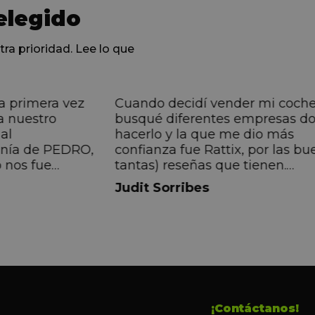
elegido
tra prioridad. Lee lo que
a primera vez
Cuando decidí vender mi coch
a nuestro
busqué diferentes empresas d
al
hacerlo y la que me dio más
anía de PEDRO,
confianza fue Rattix, por las bu
 nos fue
tantas) reseñas que tienen.
muy directa, de
Realmente la experiencia ha si
Judit Sorribes
eníamos que
muy buena, Carolina ha sido s
ontentos con el
muy atenta y profesional. Fina
 el equipo, en
mi hermana se queda el coche,
Pedro. Gracias
no puedo más que recomendar
buen trato desde el primer hast
último momento.
¡Contáctanos!