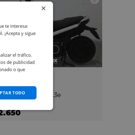
×
e te interesa:
. ¡Acepta y sigue
izar el tráfico.
os de publicidad
ionado o que
ILENCE S01
PTAR TODO
nnected 5.6kWh L3e
2.650