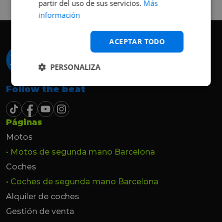
partir del uso de sus servicios.
Más
hasta el último momento.
información
ACEPTAR TODO
PERSONALIZA
Follow the beat
Páginas
Motos
• Motos de segunda mano Barcelona
Coches
• Coches de segunda mano Barcelona
Alquiler de coches
Gestión de venta