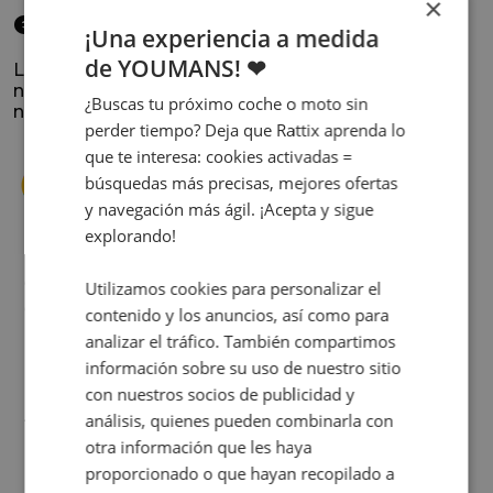
×
elegido
¡Una experiencia a medida
de YOUMANS! ❤
La satisfacción y la experiencia de los clientes es
nuestra prioridad. Lee lo que opinan y conoce
¿Buscas tu próximo coche o moto sin
nuestra historia.
perder tiempo? Deja que Rattix aprenda lo
que te interesa: cookies activadas =
búsquedas más precisas, mejores ofertas
y navegación más ágil. ¡Acepta y sigue
explorando!
s
Cuando decidí vender mi coche busqué
Utilizamos cookies para personalizar el
s
diferentes empresas donde hacerlo y la que
contenido y los anuncios, así como para
me dio más confianza fue Rattix, por las
analizar el tráfico. También compartimos
buenas (y tantas) reseñas que tienen.
información sobre su uso de nuestro sitio
Realmente la experiencia ha sido muy
con nuestros socios de publicidad y
buena, Carolina ha sido siempre muy atenta
Judit Sorribes
análisis, quienes pueden combinarla con
y profesional. Finalmente mi hermana se
otra información que les haya
queda el coche, pero no puedo más que
proporcionado o que hayan recopilado a
recomendar el buen trato desde el primer