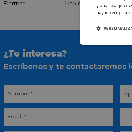
Elettrico
Liquido
y análisis, quie
hayan recopilado 
PERSONALIZ
¿Te interesa?
Escríbenos y te contactaremos l
Nombre *
Ape
Email *
Te