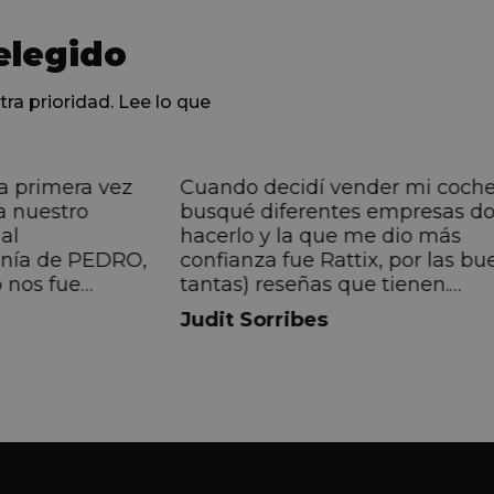
elegido
tra prioridad. Lee lo que
a primera vez
Cuando decidí vender mi coch
a nuestro
busqué diferentes empresas d
al
hacerlo y la que me dio más
anía de PEDRO,
confianza fue Rattix, por las bu
 nos fue
tantas) reseñas que tienen.
muy directa, de
Realmente la experiencia ha si
Judit Sorribes
eníamos que
muy buena, Carolina ha sido s
ontentos con el
muy atenta y profesional. Fina
 el equipo, en
mi hermana se queda el coche,
Pedro. Gracias
no puedo más que recomendar
buen trato desde el primer hast
último momento.