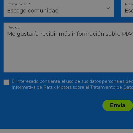
Comunidad *
Prov
Pedido
El interesado consiente el uso de sus datos personales dec
Informativa de Rattix Motors sobre el Tratamiento de
Dato
Envía