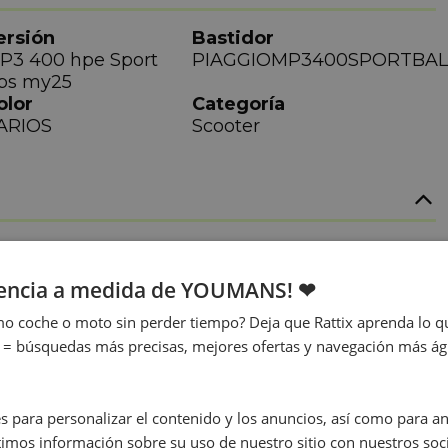
ersión
Bastidor
P3 400 hpe Sport
PIAGGIOMP3400SPORTBA
bs my25
olor
Categoría
ARIOS
Scooter
nchura
Válvula
2 cm
4
iencia a medida de YOUMANS! ❤
o coche o moto sin perder tiempo? Deja que Rattix aprenda lo qu
 = búsquedas más precisas, mejores ofertas y navegación más ágil
égimen
Cilindrada
500
399 cc
s para personalizar el contenido y los anuncios, así como para anal
mos información sobre su uso de nuestro sitio con nuestros soci