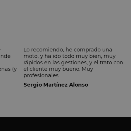
e
Lo recomiendo, he comprado una
onde
moto, y ha ido todo muy bien, muy
rápidos en las gestiones, y el trato con
enas (y
el cliente muy bueno. Muy
profesionales.
do
Sergio Martínez Alonso
iempre
lmente
 pero
 el
a el