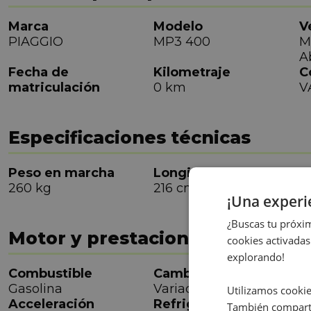
Marca
Modelo
V
PIAGGIO
MP3 400
M
A
Fecha de
Kilometraje
C
matriculación
0 km
V
Especificaciones técnicas
Peso en marcha
Longitud
A
260 kg
216 cm
8
¡Una exper
¿Buscas tu próxim
Motor y prestaciones
cookies activadas
explorando!
Combustible
Cambio
R
Gasolina
Variador
7
Utilizamos cookie
Acceleración
Refrigeración
También comparti