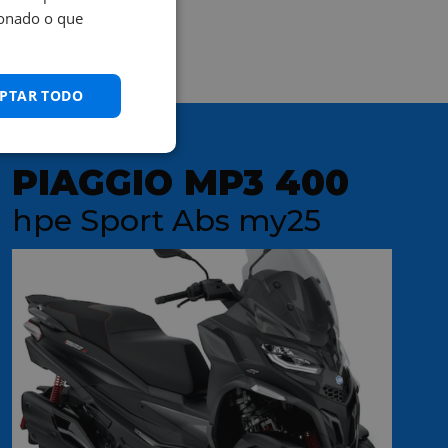
ionado o que
PTAR TODO
PIAGGIO MP3 400
hpe Sport Abs my25