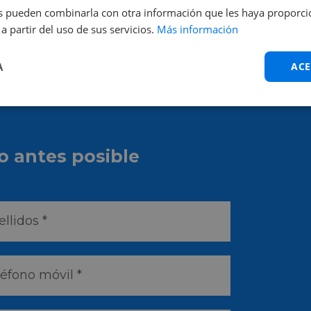
nes pueden combinarla con otra información que les haya proporc
a partir del uso de sus servicios.
Más información
A
ACE
o antes posible
llidos *
léfono móvil *