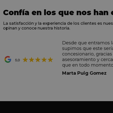
Confía en los que nos han 
La satisfacción y la experiencia de los clientes es nues
opinan y conoce nuestra historia.
Desde que entramos l
ntes desde el primero
supimos que este serí
hacen sentir Valentino
concesionario, gracias 
ran premio de su vida.
asesoramiento y cerc
ana por todo.
que en todo momento
dez Casadevall
informando de forma 
Marta Puig Gomez
todos los pasos que t
seguir. Estamos muy c
trato recibido por todo
especial a Francesc y 
por todo!!!