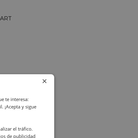
LART
×
e te interesa:
. ¡Acepta y sigue
izar el tráfico.
os de publicidad