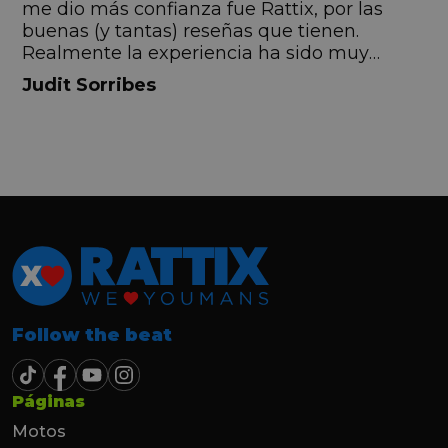
me dio más confianza fue Rattix, por las
buenas (y tantas) reseñas que tienen.
Realmente la experiencia ha sido muy
buena, Carolina ha sido siempre muy atenta
Judit Sorribes
y profesional. Finalmente mi hermana se
queda el coche, pero no puedo más que
recomendar el buen trato desde el primer
hasta el último momento.
Follow the beat
Páginas
Motos