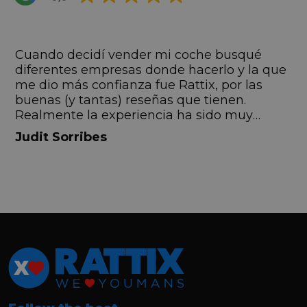
s
Cuando decidí vender mi coche busqué
s
diferentes empresas donde hacerlo y la que
me dio más confianza fue Rattix, por las
buenas (y tantas) reseñas que tienen.
Realmente la experiencia ha sido muy
buena, Carolina ha sido siempre muy atenta
Judit Sorribes
y profesional. Finalmente mi hermana se
queda el coche, pero no puedo más que
recomendar el buen trato desde el primer
hasta el último momento.