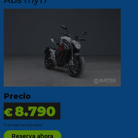
Precio
8.790
€
Tramites no incluidos*
Reserva ahora