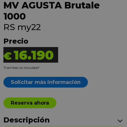
MV AGUSTA Brutale
1000
RS my22
Precio
16.190
€
Tramites no incluidos*
Solicitar más información
Reserva ahora
Descripción