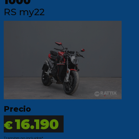
1000
RS my22
Precio
16.190
€
Tramites no incluidos*