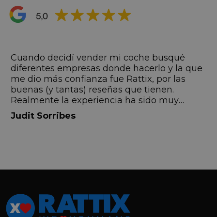
s
Cuando decidí vender mi coche busqué
s
diferentes empresas donde hacerlo y la que
me dio más confianza fue Rattix, por las
buenas (y tantas) reseñas que tienen.
Realmente la experiencia ha sido muy
buena, Carolina ha sido siempre muy atenta
Judit Sorribes
y profesional. Finalmente mi hermana se
queda el coche, pero no puedo más que
recomendar el buen trato desde el primer
hasta el último momento.