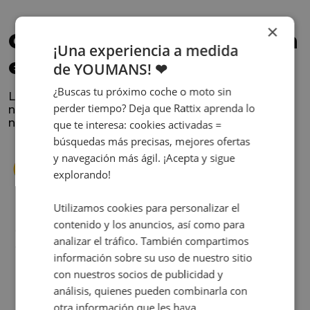
×
Confía en los que nos han
¡Una experiencia a medida
elegido
de YOUMANS! ❤
¿Buscas tu próximo coche o moto sin
La satisfacción y la experiencia de los clientes es
perder tiempo? Deja que Rattix aprenda lo
nuestra prioridad. Lee lo que opinan y conoce
nuestra historia.
que te interesa: cookies activadas =
búsquedas más precisas, mejores ofertas
y navegación más ágil. ¡Acepta y sigue
explorando!
Utilizamos cookies para personalizar el
contenido y los anuncios, así como para
s
Cuando decidí vender mi coche busqué
analizar el tráfico. También compartimos
s
diferentes empresas donde hacerlo y la que
información sobre su uso de nuestro sitio
me dio más confianza fue Rattix, por las
con nuestros socios de publicidad y
buenas (y tantas) reseñas que tienen.
análisis, quienes pueden combinarla con
Realmente la experiencia ha sido muy
buena, Carolina ha sido siempre muy atenta
otra información que les haya