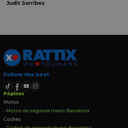
buena, Carolina ha sido siempre muy atenta
Judit Sorribes
y profesional. Finalmente mi hermana se
queda el coche, pero no puedo más que
recomendar el buen trato desde el primer
hasta el último momento.
Follow the beat
Páginas
Motos
• Motos de segunda mano Barcelona
Coches
• Coches de segunda mano Barcelona