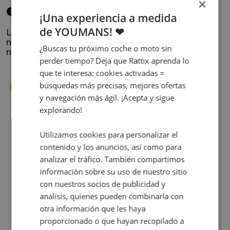
×
elegido
¡Una experiencia a medida
de YOUMANS! ❤
La satisfacción y la experiencia de los clientes es
nuestra prioridad. Lee lo que opinan y conoce
¿Buscas tu próximo coche o moto sin
nuestra historia.
perder tiempo? Deja que Rattix aprenda lo
que te interesa: cookies activadas =
búsquedas más precisas, mejores ofertas
y navegación más ágil. ¡Acepta y sigue
explorando!
s
Cuando decidí vender mi coche busqué
Utilizamos cookies para personalizar el
s
diferentes empresas donde hacerlo y la que
contenido y los anuncios, así como para
me dio más confianza fue Rattix, por las
analizar el tráfico. También compartimos
buenas (y tantas) reseñas que tienen.
información sobre su uso de nuestro sitio
Realmente la experiencia ha sido muy
con nuestros socios de publicidad y
buena, Carolina ha sido siempre muy atenta
Judit Sorribes
análisis, quienes pueden combinarla con
y profesional. Finalmente mi hermana se
otra información que les haya
queda el coche, pero no puedo más que
proporcionado o que hayan recopilado a
recomendar el buen trato desde el primer