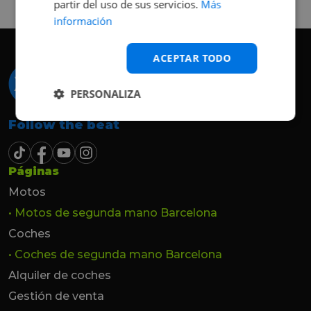
partir del uso de sus servicios.
Más
hasta el último momento.
información
ACEPTAR TODO
PERSONALIZA
Follow the beat
Páginas
Motos
• Motos de segunda mano Barcelona
Coches
• Coches de segunda mano Barcelona
Alquiler de coches
Gestión de venta