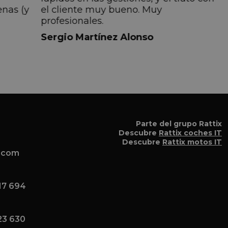
enas (y
el cliente muy bueno. Muy
profesionales.
do
Sergio Martínez Alonso
iempre
lmente
 pero
 el
a el
Parte del grupo Rattix
Descubre
Rattix coches IT
Descubre
Rattix motos IT
x.com
17 694
23 630