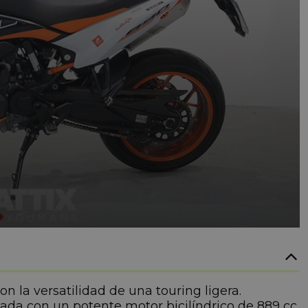
 la versatilidad de una touring ligera.
ada con un potente motor bicilíndrico de 889 cc,