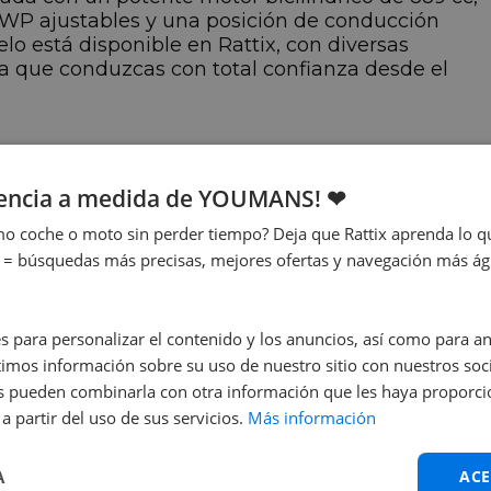
 WP ajustables y una posición de conducción
lo está disponible en Rattix, con diversas
ara que conduzcas con total confianza desde el
iencia a medida de YOUMANS! ❤
ersión
Fecha de
90 SMT Abs my23
matriculación
o coche o moto sin perder tiempo? Deja que Rattix aprenda lo qu
12/2023
 = búsquedas más precisas, mejores ofertas y navegación más ágil
avallos
05 cv
s para personalizar el contenido y los anuncios, así como para anal
mos información sobre su uso de nuestro sitio con nuestros soci
nes pueden combinarla con otra información que les haya proporc
a partir del uso de sus servicios.
Más información
álvula
A
ACE