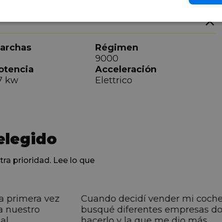
archas
Régimen
9000
otencia
Acceleración
7 kw
Elettrico
elegido
tra prioridad. Lee lo que
a primera vez
Cuando decidí vender mi coch
a nuestro
busqué diferentes empresas d
al
hacerlo y la que me dio más