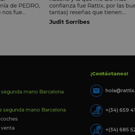
anía de PEDRO,
confianza fue Rattix, por las bu
 nos fue
tantas) reseñas que tienen.
muy directa, de
Realmente la experiencia ha si
Judit Sorribes
eníamos que
muy buena, Carolina ha sido s
ontentos con el
muy atenta y profesional. Fina
 el equipo, en
mi hermana se queda el coche,
Pedro. Gracias
no puedo más que recomendar
buen trato desde el primer hast
último momento.
¡Contáctanos!
hola@ratti
e segunda mano Barcelona
de segunda mano Barcelona
+(34) 659 4
e coches
 venta
+(34) 685 5