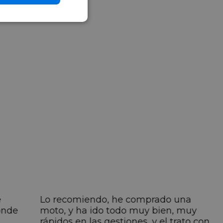
e
Lo recomiendo, he comprado una
onde
moto, y ha ido todo muy bien, muy
rápidos en las gestiones, y el trato con