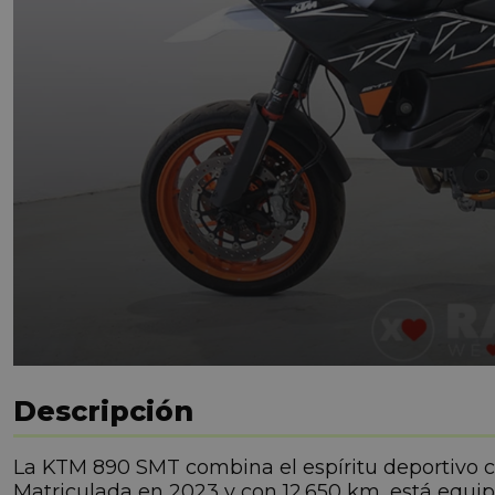
Descripción
La KTM 890 SMT combina el espíritu deportivo con
Matriculada en 2023 y con 12.650 km, está equip