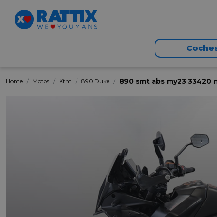
Coche
890 smt abs my23 33420 n
Home
Motos
Ktm
890 Duke