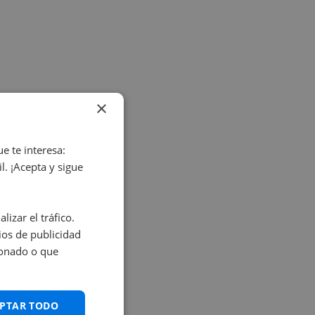
×
e te interesa:
. ¡Acepta y sigue
izar el tráfico.
os de publicidad
ionado o que
PTAR TODO