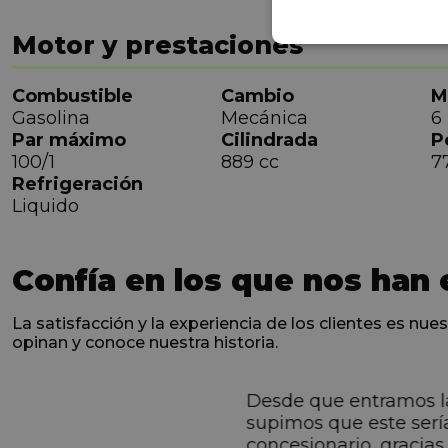
Motor y prestaciones
Combustible
Cambio
M
Gasolina
Mecánica
6
Par máximo
Cilindrada
P
100/1
889 cc
7
Refrigeración
Liquido
Confía en los que nos han 
La satisfacción y la experiencia de los clientes es nues
opinan y conoce nuestra historia.
Desde que entramos l
ntes desde el primero
supimos que este serí
hacen sentir Valentino
concesionario, gracias 