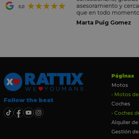
ran premio de su vida.
asesoramiento y cerc
ana por todo.
que en todo momento
dez Casadevall
informando de forma 
Marta Puig Gomez
todos los pasos que t
seguir. Estamos muy c
trato recibido por todo
especial a Francesc y 
por todo!!!
Páginas
Motos
• Motos d
Follow the beat
Coches
• Coches 
Alquiler d
Gestión de