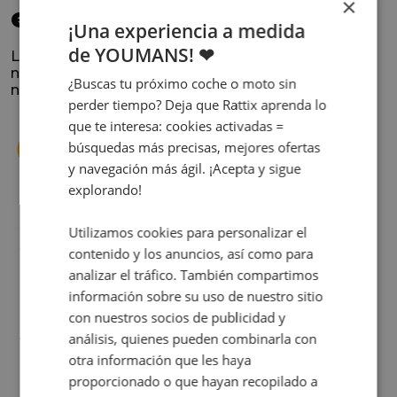
×
elegido
¡Una experiencia a medida
de YOUMANS! ❤
La satisfacción y la experiencia de los clientes es
nuestra prioridad. Lee lo que opinan y conoce
¿Buscas tu próximo coche o moto sin
nuestra historia.
perder tiempo? Deja que Rattix aprenda lo
que te interesa: cookies activadas =
búsquedas más precisas, mejores ofertas
y navegación más ágil. ¡Acepta y sigue
explorando!
s
Cuando decidí vender mi coche busqué
Utilizamos cookies para personalizar el
s
diferentes empresas donde hacerlo y la que
contenido y los anuncios, así como para
me dio más confianza fue Rattix, por las
analizar el tráfico. También compartimos
buenas (y tantas) reseñas que tienen.
información sobre su uso de nuestro sitio
Realmente la experiencia ha sido muy
con nuestros socios de publicidad y
buena, Carolina ha sido siempre muy atenta
Judit Sorribes
análisis, quienes pueden combinarla con
y profesional. Finalmente mi hermana se
otra información que les haya
queda el coche, pero no puedo más que
proporcionado o que hayan recopilado a
recomendar el buen trato desde el primer