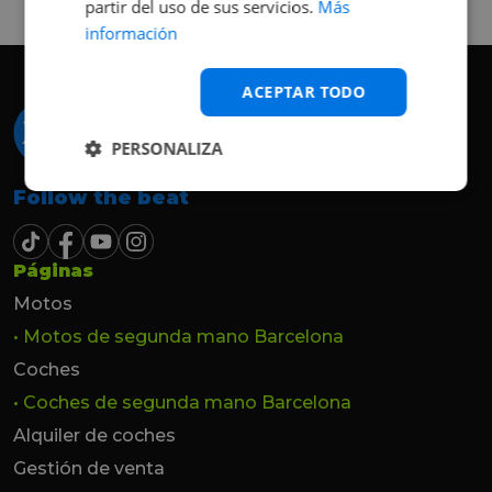
partir del uso de sus servicios.
Más
hasta el último momento.
información
ACEPTAR TODO
PERSONALIZA
Follow the beat
Páginas
Motos
• Motos de segunda mano Barcelona
Coches
• Coches de segunda mano Barcelona
Alquiler de coches
Gestión de venta