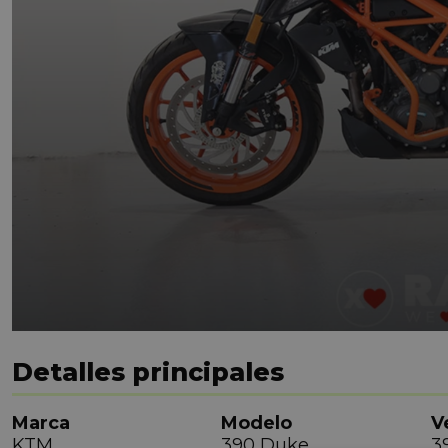
Detalles principales
Marca
Modelo
V
KTM
390 Duke
3