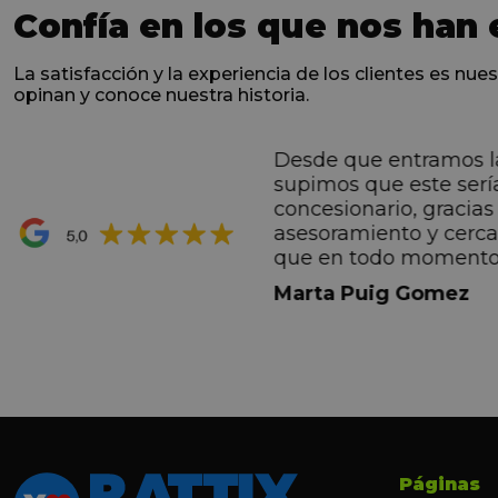
Confía en los que nos han 
La satisfacción y la experiencia de los clientes es nues
opinan y conoce nuestra historia.
Desde que entramos l
ntes desde el primero
supimos que este serí
hacen sentir Valentino
concesionario, gracias 
ran premio de su vida.
asesoramiento y cerc
ana por todo.
que en todo momento
dez Casadevall
informando de forma 
Marta Puig Gomez
todos los pasos que t
seguir. Estamos muy c
trato recibido por todo
especial a Francesc y 
por todo!!!
Páginas