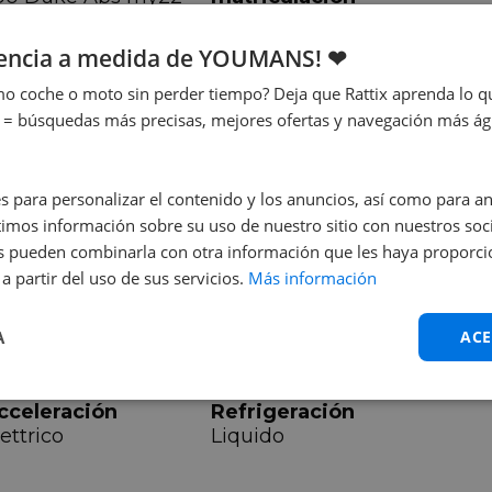
02/2022
avallos
iencia a medida de YOUMANS! ❤
4 cv
o coche o moto sin perder tiempo? Deja que Rattix aprenda lo qu
 = búsquedas más precisas, mejores ofertas y navegación más ágil
s para personalizar el contenido y los anuncios, así como para anal
álvula
mos información sobre su uso de nuestro sitio con nuestros soci
nes pueden combinarla con otra información que les haya proporc
a partir del uso de sus servicios.
Más información
A
ACE
archas
Par máximo
n.d.
cceleración
Refrigeración
ettrico
Liquido