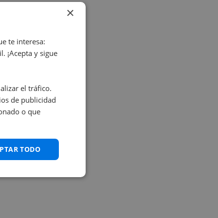
×
e te interesa:
. ¡Acepta y sigue
izar el tráfico.
os de publicidad
ionado o que
PTAR TODO