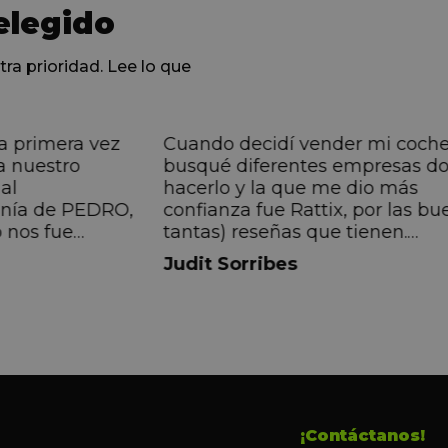
elegido
tra prioridad. Lee lo que
a primera vez
Cuando decidí vender mi coch
a nuestro
busqué diferentes empresas d
al
hacerlo y la que me dio más
anía de PEDRO,
confianza fue Rattix, por las bu
 nos fue
tantas) reseñas que tienen.
muy directa, de
Realmente la experiencia ha si
Judit Sorribes
eníamos que
muy buena, Carolina ha sido s
ontentos con el
muy atenta y profesional. Fina
 el equipo, en
mi hermana se queda el coche,
Pedro. Gracias
no puedo más que recomendar
buen trato desde el primer hast
último momento.
¡Contáctanos!