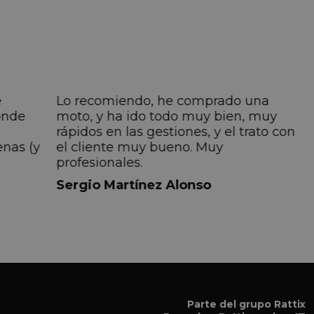
e
Lo recomiendo, he comprado una
onde
moto, y ha ido todo muy bien, muy
rápidos en las gestiones, y el trato con
enas (y
el cliente muy bueno. Muy
profesionales.
do
Sergio Martínez Alonso
iempre
lmente
 pero
 el
a el
Parte del grupo Rattix