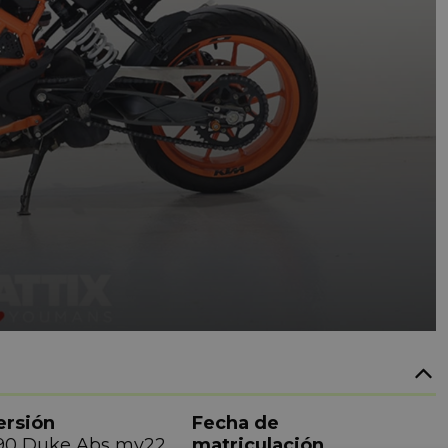
ersión
Fecha de
90 Duke Abs my22
matriculación