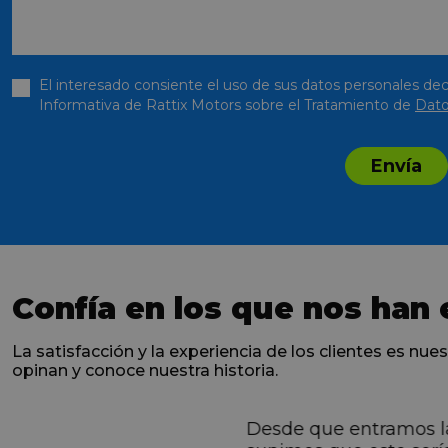
El interesado consiente el uso de sus datos personales dec
Informativa de Rattix Motors sobre el Tratamiento de
Dato
Envía
Confía en los que nos han 
La satisfacción y la experiencia de los clientes es nues
opinan y conoce nuestra historia.
Desde que entramos l
ntes desde el primero