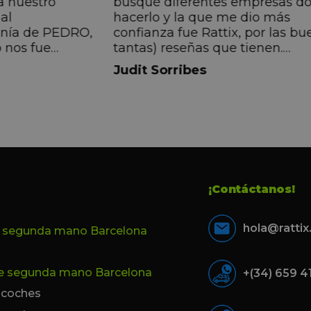
a nuestro
busqué diferentes empresas d
al
hacerlo y la que me dio más
anía de PEDRO,
confianza fue Rattix, por las bu
 nos fue
tantas) reseñas que tienen.
muy directa, de
Realmente la experiencia ha si
Judit Sorribes
eníamos que
muy buena, Carolina ha sido s
ontentos con el
muy atenta y profesional. Fina
 el equipo, en
mi hermana se queda el coche,
Pedro. Gracias
no puedo más que recomendar
buen trato desde el primer hast
último momento.
¡Contáctanos!
hola@ratti
e segunda mano Barcelona
de segunda mano Barcelona
+(34) 659 4
e coches