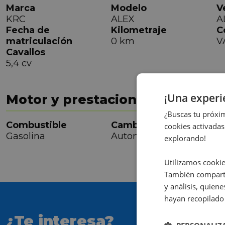
Marca
Modelo
V
KRC
ALEX
A
Fecha de
Kilometraje
C
matriculación
0 km
V
Cavallos
5,4 cv
¡Una exper
Motor y prestaciones
¿Buscas tu próxim
Combustible
Cambio
C
cookies activadas
Gasolina
Automática
4
explorando!
Utilizamos cookie
También comparti
y análisis, quie
hayan recopilado 
¿Te interesa?