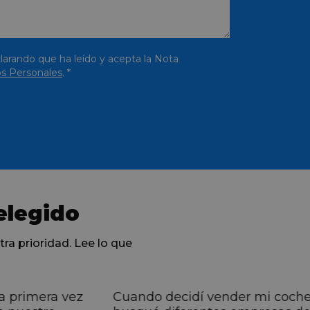
larando que ha leído y acepta la Nota
s Personales
. *
elegido
tra prioridad. Lee lo que
a primera vez
Cuando decidí vender mi coch