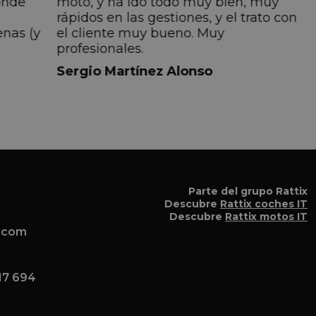
onde
moto, y ha ido todo muy bien, muy
rápidos en las gestiones, y el trato con
enas (y
el cliente muy bueno. Muy
profesionales.
do
Sergio Martínez Alonso
iempre
lmente
 pero
 el
a el
Parte del grupo Rattix
Descubre
Rattix coches IT
Descubre
Rattix motos IT
x.com
17 694