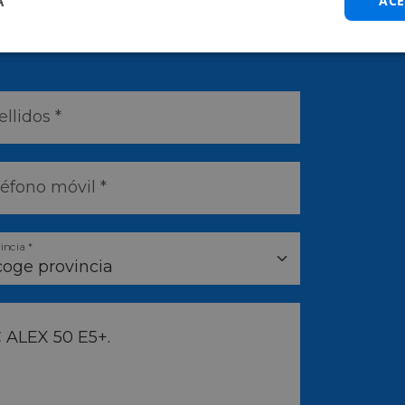
A
ACE
o antes posible
llidos *
léfono móvil *
incia *