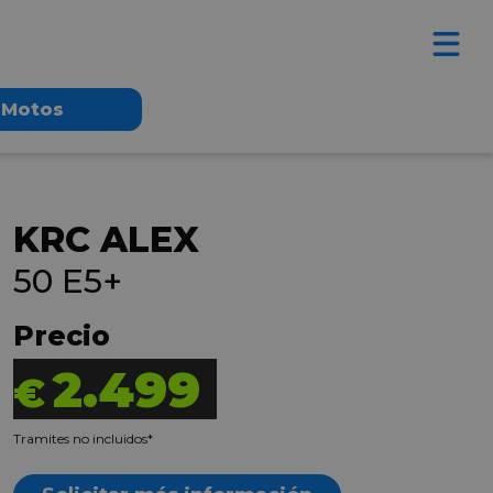
Motos
KRC ALEX
50 E5+
Precio
2.499
€
Tramites no incluidos*