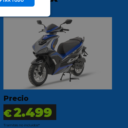
PTAR TODO
50 E5+
Precio
2.499
€
Tramites no incluidos*