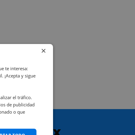
×
e te interesa:
. ¡Acepta y sigue
izar el tráfico.
os de publicidad
ionado o que
KRC ALEX