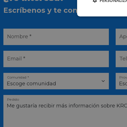
PERSONALIZ
Escríbenos y te contactaremos l
Nombre *
Ape
Email *
Te
Comunidad *
Prov
Pedido