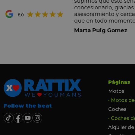
supimos que este serí
hacen sentir Valentino
concesionario, gracias 
ran premio de su vida.
asesoramiento y cerc
ana por todo.
que en todo momento
dez Casadevall
informando de forma 
Marta Puig Gomez
todos los pasos que t
seguir. Estamos muy c
trato recibido por todo
especial a Francesc y 
por todo!!!
Páginas
Motos
• Motos d
Follow the beat
Coches
• Coches 
Alquiler d