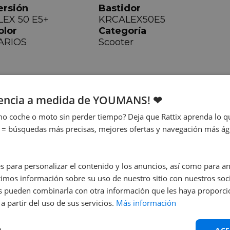
ersión
Bastidor
LEX 50 E5+
KRCALEX50E5
olor
Categoría
ARIOS
Scooter
iencia a medida de YOUMANS! ❤
o coche o moto sin perder tiempo? Deja que Rattix aprenda lo qu
ilindrada
Potencia
 = búsquedas más precisas, mejores ofertas y navegación más ágil
9 cc
4 kw
s para personalizar el contenido y los anuncios, así como para anal
mos información sobre su uso de nuestro sitio con nuestros soci
nes pueden combinarla con otra información que les haya proporc
a partir del uso de sus servicios.
Más información