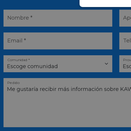
Nombre *
Ape
Email *
Te
Comunidad *
Prov
Pedido