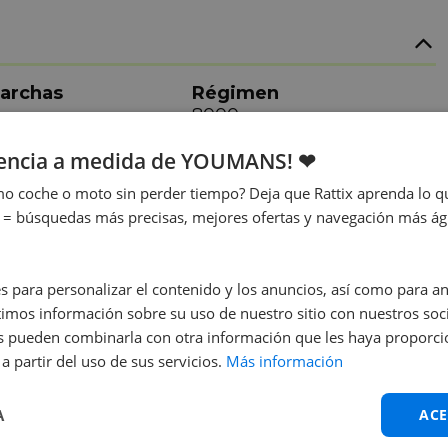
archas
Régimen
8000
otencia
Acceleración
iencia a medida de YOUMANS! ❤
5 kw
Elettrico
o coche o moto sin perder tiempo? Deja que Rattix aprenda lo qu
 = búsquedas más precisas, mejores ofertas y navegación más ágil
s para personalizar el contenido y los anuncios, así como para anal
mos información sobre su uso de nuestro sitio con nuestros soci
nes pueden combinarla con otra información que les haya proporc
a partir del uso de sus servicios.
Más información
o antes posible
A
ACE