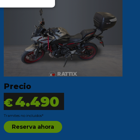
Precio
4.490
€
Tramites no incluidos*
Reserva ahora