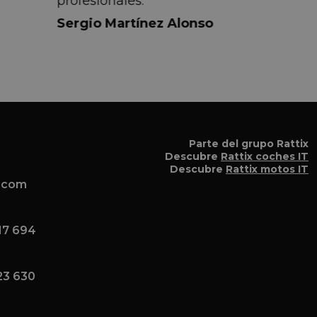
profesionales.
do
Sergio Martínez Alonso
iempre
lmente
 pero
 el
a el
Parte del grupo Rattix
Descubre
Rattix coches IT
Descubre
Rattix motos IT
x.com
17 694
23 630