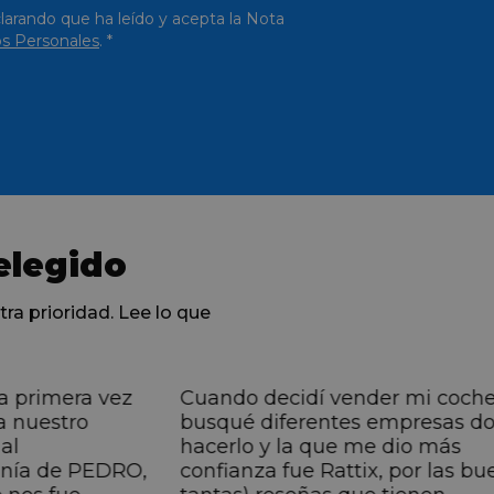
larando que ha leído y acepta la Nota
s Personales
. *
elegido
tra prioridad. Lee lo que
a primera vez
Cuando decidí vender mi coch
a nuestro
busqué diferentes empresas d
al
hacerlo y la que me dio más
anía de PEDRO,
confianza fue Rattix, por las bu