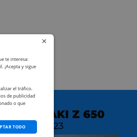
×
e te interesa:
. ¡Acepta y sigue
izar el tráfico.
os de publicidad
ionado o que
KAWASAKI Z 650
dep.A2 my23
PTAR TODO