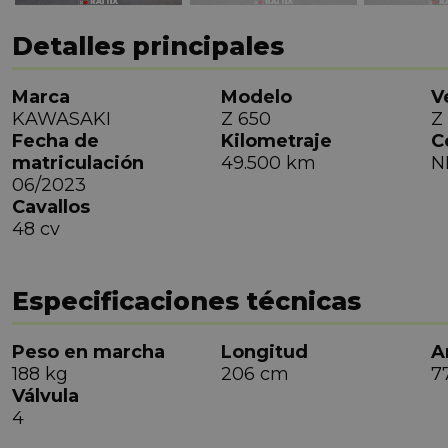
Detalles principales
Marca
Modelo
V
KAWASAKI
Z 650
Z
Fecha de
Kilometraje
C
matriculación
49.500 km
N
06/2023
Cavallos
48 cv
Especificaciones técnicas
Peso en marcha
Longitud
A
188 kg
206 cm
7
Válvula
4