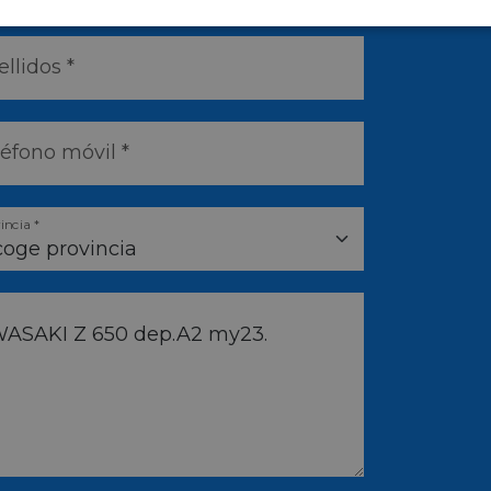
llidos *
léfono móvil *
incia *