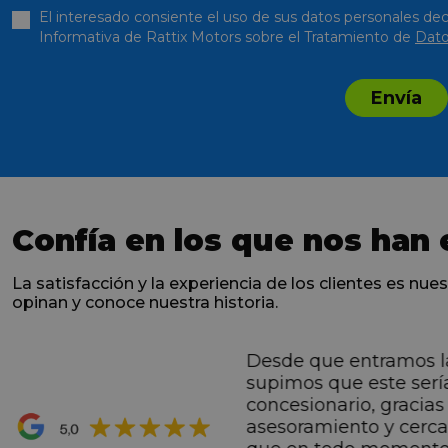
El interesado consiente el uso de sus datos personales dec
Informativa de Rattix Motors sobre el Tratamiento de
Dato
Envía
Confía en los que nos han 
La satisfacción y la experiencia de los clientes es nues
opinan y conoce nuestra historia.
Desde que entramos l
ntes desde el primero
supimos que este serí
hacen sentir Valentino
concesionario, gracias 
ran premio de su vida.
asesoramiento y cerc
ana por todo.