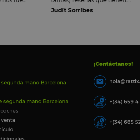
 nos fue
tantas) reseñas que tienen.
muy directa, de
Realmente la experiencia ha si
Judit Sorribes
eníamos que
muy buena, Carolina ha sido s
ontentos con el
muy atenta y profesional. Fina
 el equipo, en
mi hermana se queda el coche,
Pedro. Gracias
no puedo más que recomendar
buen trato desde el primer hast
último momento.
¡Contáctanos!
hola@ratti
e segunda mano Barcelona
de segunda mano Barcelona
+(34) 659 4
e coches
 venta
+(34) 685 5
hículo
dicionales