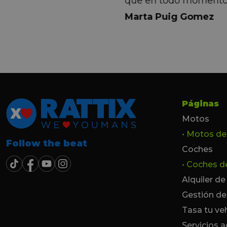
que en todo momento
dez Casadevall
informando de forma 
Marta Puig Gomez
todos los pasos que t
seguir. Estamos muy c
trato recibido por todo
especial a Francesc y 
por todo!!!
Páginas
Motos
• Motos d
Follow the beat
Coches
• Coches 
Alquiler d
Gestión de
Tasa tu ve
Servicios a