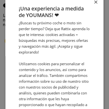
×
elegido
¡Una experiencia a medida
de YOUMANS! ❤
La satisfacción y la experiencia de los clientes es
nuestra prioridad. Lee lo que opinan y conoce
¿Buscas tu próximo coche o moto sin
nuestra historia.
perder tiempo? Deja que Rattix aprenda lo
que te interesa: cookies activadas =
búsquedas más precisas, mejores ofertas
y navegación más ágil. ¡Acepta y sigue
explorando!
s
Cuando decidí vender mi coche busqué
Utilizamos cookies para personalizar el
s
diferentes empresas donde hacerlo y la que
contenido y los anuncios, así como para
me dio más confianza fue Rattix, por las
analizar el tráfico. También compartimos
buenas (y tantas) reseñas que tienen.
información sobre su uso de nuestro sitio
Realmente la experiencia ha sido muy
con nuestros socios de publicidad y
buena, Carolina ha sido siempre muy atenta
Judit Sorribes
análisis, quienes pueden combinarla con
y profesional. Finalmente mi hermana se
otra información que les haya
queda el coche, pero no puedo más que
proporcionado o que hayan recopilado a
recomendar el buen trato desde el primer