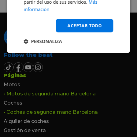
partir del uso de sus servicios.
Más
hasta el último momento.
información
ACEPTAR TODO
PERSONALIZA
Follow the beat
Páginas
Motos
• Motos de segunda mano Barcelona
Coches
• Coches de segunda mano Barcelona
Alquiler de coches
Gestión de venta