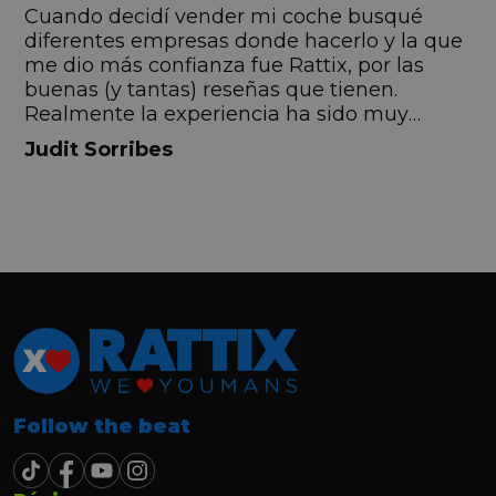
s
Cuando decidí vender mi coche busqué
s
diferentes empresas donde hacerlo y la que
me dio más confianza fue Rattix, por las
buenas (y tantas) reseñas que tienen.
Realmente la experiencia ha sido muy
buena, Carolina ha sido siempre muy atenta
Judit Sorribes
y profesional. Finalmente mi hermana se
queda el coche, pero no puedo más que
recomendar el buen trato desde el primer
hasta el último momento.
Follow the beat