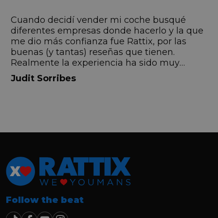
s
Cuando decidí vender mi coche busqué
s
diferentes empresas donde hacerlo y la que
me dio más confianza fue Rattix, por las
buenas (y tantas) reseñas que tienen.
Realmente la experiencia ha sido muy
buena, Carolina ha sido siempre muy atenta
Judit Sorribes
y profesional. Finalmente mi hermana se
queda el coche, pero no puedo más que
recomendar el buen trato desde el primer
hasta el último momento.
Follow the beat