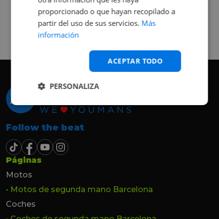
buena, Carolina ha sido siempre muy atenta
Judit Sorribes
y profesional. Finalmente mi hermana se
proporcionado o que hayan recopilado a
queda el coche, pero no puedo más que
partir del uso de sus servicios.
Más
recomendar el buen trato desde el primer
información
hasta el último momento.
ACEPTAR TODO
PERSONALIZA
Follow the beat
Páginas
Motos
• Motos de segunda mano Barcelona
Coches
• Coches de segunda mano Barcelona