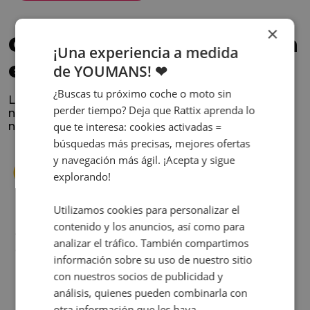
×
Confía en los que nos han
¡Una experiencia a medida
elegido
de YOUMANS! ❤
¿Buscas tu próximo coche o moto sin
La satisfacción y la experiencia de los clientes es
perder tiempo? Deja que Rattix aprenda lo
nuestra prioridad. Lee lo que opinan y conoce
que te interesa: cookies activadas =
nuestra historia.
búsquedas más precisas, mejores ofertas
y navegación más ágil. ¡Acepta y sigue
explorando!
Utilizamos cookies para personalizar el
contenido y los anuncios, así como para
s
Cuando decidí vender mi coche busqué
analizar el tráfico. También compartimos
s
diferentes empresas donde hacerlo y la que
información sobre su uso de nuestro sitio
me dio más confianza fue Rattix, por las
con nuestros socios de publicidad y
buenas (y tantas) reseñas que tienen.
análisis, quienes pueden combinarla con
Realmente la experiencia ha sido muy
otra información que les haya