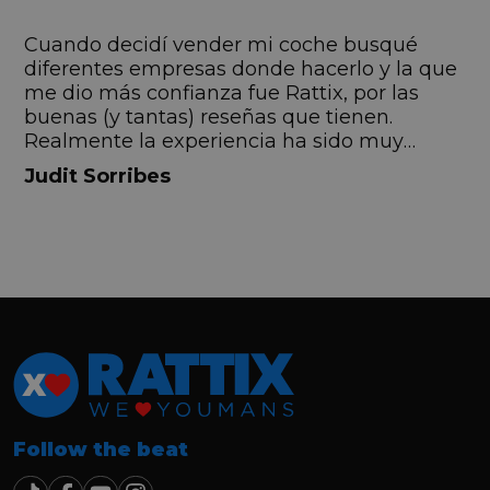
s
Cuando decidí vender mi coche busqué
s
diferentes empresas donde hacerlo y la que
me dio más confianza fue Rattix, por las
buenas (y tantas) reseñas que tienen.
Realmente la experiencia ha sido muy
buena, Carolina ha sido siempre muy atenta
Judit Sorribes
y profesional. Finalmente mi hermana se
queda el coche, pero no puedo más que
recomendar el buen trato desde el primer
hasta el último momento.
Follow the beat