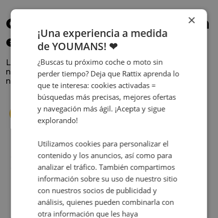
×
Confía en los que nos han
¡Una experiencia a medida
elegido
de YOUMANS! ❤
¿Buscas tu próximo coche o moto sin
La satisfacción y la experiencia de los clientes es
nuestra prioridad. Lee lo que opinan y conoce
perder tiempo? Deja que Rattix aprenda lo
nuestra historia.
que te interesa: cookies activadas =
búsquedas más precisas, mejores ofertas
y navegación más ágil. ¡Acepta y sigue
explorando!
Utilizamos cookies para personalizar el
contenido y los anuncios, así como para
s
Cuando decidí vender mi coche busqué
analizar el tráfico. También compartimos
s
diferentes empresas donde hacerlo y la que
me dio más confianza fue Rattix, por las
información sobre su uso de nuestro sitio
buenas (y tantas) reseñas que tienen.
con nuestros socios de publicidad y
Realmente la experiencia ha sido muy
análisis, quienes pueden combinarla con
buena, Carolina ha sido siempre muy atenta
otra información que les haya
Judit Sorribes