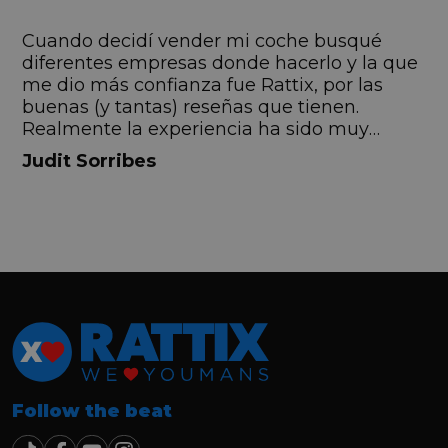
s
Cuando decidí vender mi coche busqué
s
diferentes empresas donde hacerlo y la que
me dio más confianza fue Rattix, por las
buenas (y tantas) reseñas que tienen.
Realmente la experiencia ha sido muy
buena, Carolina ha sido siempre muy atenta
Judit Sorribes
y profesional. Finalmente mi hermana se
queda el coche, pero no puedo más que
recomendar el buen trato desde el primer
hasta el último momento.
Follow the beat